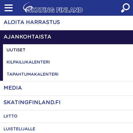
Skip
to
content
ALOITA HARRASTUS
AJANKOHTAISTA
UUTISET
KILPAILUKALENTERI
TAPAHTUMAKALENTERI
MEDIA
SKATINGFINLAND.FI
LIITTO
LUISTELIJALLE