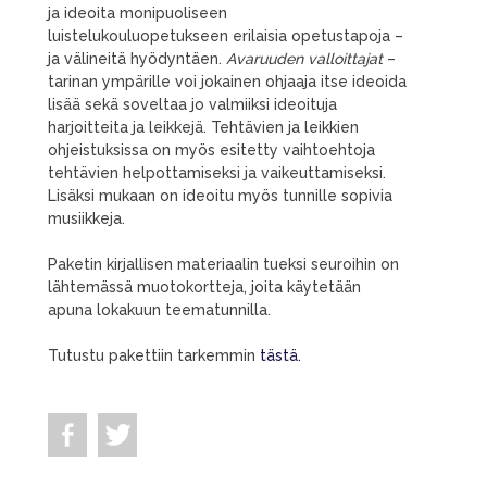
ja ideoita monipuoliseen
luistelukouluopetukseen erilaisia opetustapoja –
ja välineitä hyödyntäen.
Avaruuden valloittajat
–
tarinan ympärille voi jokainen ohjaaja itse ideoida
lisää sekä soveltaa jo valmiiksi ideoituja
harjoitteita ja leikkejä. Tehtävien ja leikkien
ohjeistuksissa on myös esitetty vaihtoehtoja
tehtävien helpottamiseksi ja vaikeuttamiseksi.
Lisäksi mukaan on ideoitu myös tunnille sopivia
musiikkeja.
Paketin kirjallisen materiaalin tueksi seuroihin on
lähtemässä muotokortteja, joita käytetään
apuna lokakuun teematunnilla.
Tutustu pakettiin tarkemmin
tästä.