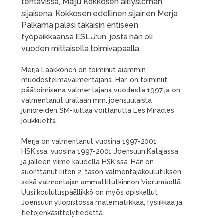
tehtävissä, Maiju Kokkosen äitiysloman
sijaisena. Kokkosen edellinen sijainen Merja
Palkama palasi takaisin entiseen
työpaikkaansa ESLU:un, josta hän oli
vuoden mittaisella toimivapaalla.
Merja Laakkonen on toiminut aiemmin
muodostelmavalmentajana. Hän on toiminut
päätoimisena valmentajana vuodesta 1997 ja on
valmentanut urallaan mm. joensuulaista
junioreiden SM-kultaa voittanutta Les Miracles
joukkuetta.
Merja on valmentanut vuosina 1997-2001
HSK:ssa, vuosina 1997-2001 Joensuun Katajassa
ja jälleen viime kaudella HSK:ssa. Hän on
suorittanut liiton 2. tason valmentajakoulutuksen
sekä valmentajan ammattitutkinnon Vierumäellä.
Uusi koulutuspäällikkö on myös opiskellut
Joensuun yliopistossa matematiikkaa, fysiikkaa ja
tietojenkäsittelytiedettä.