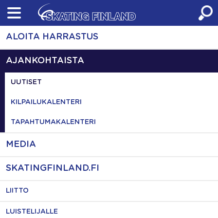
Skip
to
content
ALOITA HARRASTUS
AJANKOHTAISTA
UUTISET
KILPAILUKALENTERI
TAPAHTUMAKALENTERI
MEDIA
SKATINGFINLAND.FI
LIITTO
LUISTELIJALLE