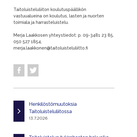
Taitoluisteluliiton koulutuspäällikön
vastuualueina on koulutus, lasten ja nuorten
toimiala ja harrasteluistelu.
Merja Laakkosen yhteystiedot: p. 09-3481 23 85,
050 527 1854,
merja.laakkonen@taitoluisteluliitto.fi
Henkilöstömuutoksia
Taitoluisteluliitossa
13.7.2026