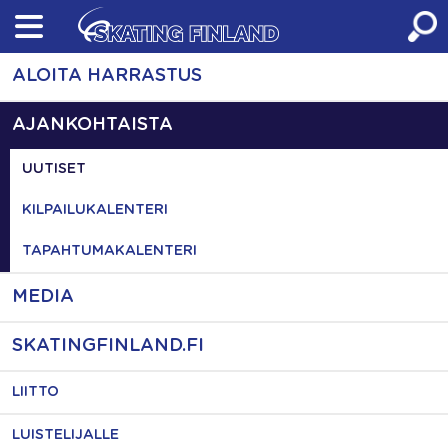
Skip
to
content
ALOITA HARRASTUS
AJANKOHTAISTA
UUTISET
KILPAILUKALENTERI
TAPAHTUMAKALENTERI
MEDIA
SKATINGFINLAND.FI
LIITTO
LUISTELIJALLE