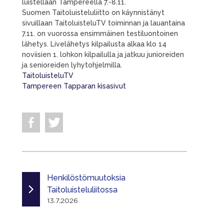
luistellaan Tampereella 7.-8.11.
Suomen Taitoluisteluliitto on käynnistänyt
sivuillaan TaitoluisteluTV toiminnan ja lauantaina
7.11. on vuorossa ensimmäinen testiluontoinen
lähetys. Livelähetys kilpailusta alkaa klo 14
noviisien 1. lohkon kilpailulla ja jatkuu junioreiden
ja senioreiden lyhytohjelmilla.
TaitoluisteluTV
Tampereen Tapparan kisasivut
Henkilöstömuutoksia
Taitoluisteluliitossa
13.7.2026