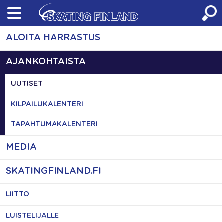
Skip
to
content
ALOITA HARRASTUS
AJANKOHTAISTA
UUTISET
KILPAILUKALENTERI
TAPAHTUMAKALENTERI
MEDIA
SKATINGFINLAND.FI
LIITTO
LUISTELIJALLE