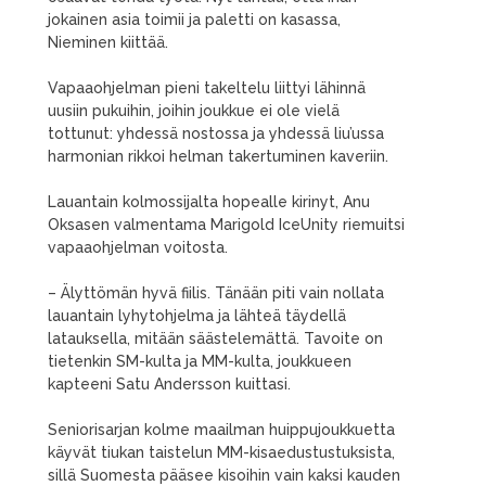
jokainen asia toimii ja paletti on kasassa,
Nieminen kiittää.
Vapaaohjelman pieni takeltelu liittyi lähinnä
uusiin pukuihin, joihin joukkue ei ole vielä
tottunut: yhdessä nostossa ja yhdessä liu’ussa
harmonian rikkoi helman takertuminen kaveriin.
Lauantain kolmossijalta hopealle kirinyt, Anu
Oksasen valmentama Marigold IceUnity riemuitsi
vapaaohjelman voitosta.
– Älyttömän hyvä fiilis. Tänään piti vain nollata
lauantain lyhytohjelma ja lähteä täydellä
latauksella, mitään säästelemättä. Tavoite on
tietenkin SM-kulta ja MM-kulta, joukkueen
kapteeni Satu Andersson kuittasi.
Seniorisarjan kolme maailman huippujoukkuetta
käyvät tiukan taistelun MM-kisaedustustuksista,
sillä Suomesta pääsee kisoihin vain kaksi kauden