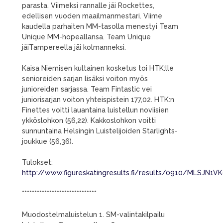
parasta. Viimeksi rannalle jäi Rockettes,
edellisen vuoden maailmanmestari. Viime
kaudella parhaiten MM-tasolla menestyi Team
Unique MM-hopeallansa. Team Unique
jäiTampereella jäi kolmanneksi.
Kaisa Niemisen kultainen kosketus toi HTK:lle
senioreiden sarjan lisäksi voiton myös
junioreiden sarjassa. Team Fintastic vei
juniorisarjan voiton yhteispistein 177,02. HTK:n
Finettes voitti lauantaina luistellun noviisien
ykköslohkon (56,22). Kakkoslohkon voitti
sunnuntaina Helsingin Luistelijoiden Starlights-
joukkue (56,36).
Tulokset:
http://www.figureskatingresults.fi/results/0910/MLSJN1V
******************************
Muodostelmaluistelun 1. SM-valintakilpailu