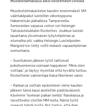
Muodostelmakausi alkoi Rockettesin voitolla
Muodostelmaluistelun kauden ensimmäiset SM-
valintakilpailut luisteltiin viikonloppuna
Hakametsän jäähallissa Tampereella.
Senioreiden sarjassa voiton vei Helsingin
Taitoluisteluklubin Rockettes. Joukkue luisteli
lauantaina ylivoimaisen lyhytohjelman ja
etumatka piti, vaikka Helsingin Luistelijoiden
Marigold Ice Unity voitti niukasti vapaaohjelman
sunnuntaina.
– Suorituksen jälkeen tytöt laittoivat
pukuhuoneessa soimaan kappaleen ”Minä olen
voittaja”, ja täytyy myöntää että hyvältä tuntuu,
Rockettesin valmentaja Kaisa Nieminen sanoi .
– Rankan ja osittain epäonnisen viime kauden
jälkeen tämä kausi aloitettiin päättäväisesti.
Kävimme ”korkean paikan leirillä” Ranskassa ja
tavoitteeksi otettiin MM-kulta. Nämä tytöt
osaavat tehdä työtä. Nyt tuntuu, että ihan