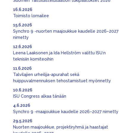
Suomen Taitoluistelusäätiön tukipäätökset 2026
16.6.2026
Toimisto lomailee
15.6.2026
Synchro 9 -nuorten maajoukkue kaudelle 2026–2027
nimetty
12.6.2026
Leena Laaksonen ja Ida Hellström valittu ISU:n
teknisiin komiteoihin
11.6.2026
Talvilajien urheilija-apurahat sekä
huippuvalmennuksen tehostamistuet myönnetty
10.6.2026
ISU Congress alkaa tänään
4.6.2026
Synchro 9 -maajoukkue kaudelle 2026–2027 nimetty
29.5.2026
Nuorten maajoukkue, projektiryhmä ja haastajat