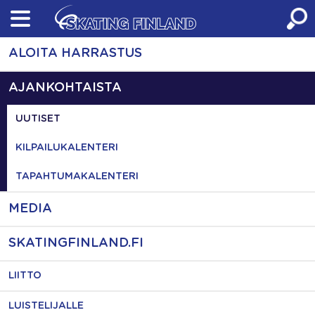
Skip
to
content
ALOITA HARRASTUS
AJANKOHTAISTA
UUTISET
KILPAILUKALENTERI
TAPAHTUMAKALENTERI
MEDIA
SKATINGFINLAND.FI
LIITTO
LUISTELIJALLE