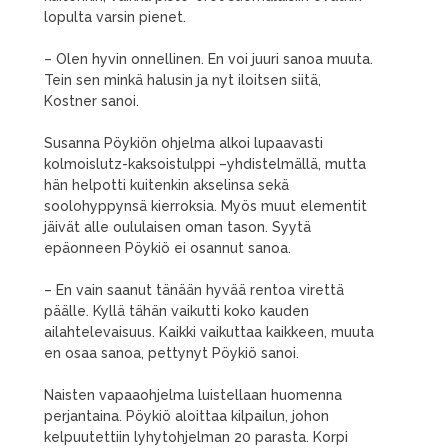
lopulta varsin pienet.
– Olen hyvin onnellinen. En voi juuri sanoa muuta.
Tein sen minkä halusin ja nyt iloitsen siitä,
Kostner sanoi.
Susanna Pöykiön ohjelma alkoi lupaavasti
kolmoislutz-kaksoistulppi –yhdistelmällä, mutta
hän helpotti kuitenkin akselinsa sekä
soolohyppynsä kierroksia. Myös muut elementit
jäivät alle oululaisen oman tason. Syytä
epäonneen Pöykiö ei osannut sanoa.
– En vain saanut tänään hyvää rentoa virettä
päälle. Kyllä tähän vaikutti koko kauden
ailahtelevaisuus. Kaikki vaikuttaa kaikkeen, muuta
en osaa sanoa, pettynyt Pöykiö sanoi.
Naisten vapaaohjelma luistellaan huomenna
perjantaina. Pöykiö aloittaa kilpailun, johon
kelpuutettiin lyhytohjelman 20 parasta. Korpi