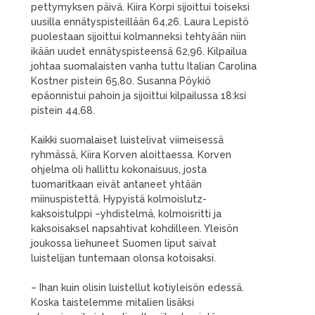
pettymyksen päivä. Kiira Korpi sijoittui toiseksi
uusilla ennätyspisteillään 64,26. Laura Lepistö
puolestaan sijoittui kolmanneksi tehtyään niin
ikään uudet ennätyspisteensä 62,96. Kilpailua
johtaa suomalaisten vanha tuttu Italian Carolina
Kostner pistein 65,80. Susanna Pöykiö
epäonnistui pahoin ja sijoittui kilpailussa 18:ksi
pistein 44,68.
Kaikki suomalaiset luistelivat viimeisessä
ryhmässä, Kiira Korven aloittaessa. Korven
ohjelma oli hallittu kokonaisuus, josta
tuomaritkaan eivät antaneet yhtään
miinuspistettä. Hypyistä kolmoislutz-
kaksoistulppi –yhdistelmä, kolmoisritti ja
kaksoisaksel napsahtivat kohdilleen. Yleisön
joukossa liehuneet Suomen liput saivat
luistelijan tuntemaan olonsa kotoisaksi.
– Ihan kuin olisin luistellut kotiyleisön edessä.
Koska taistelemme mitalien lisäksi