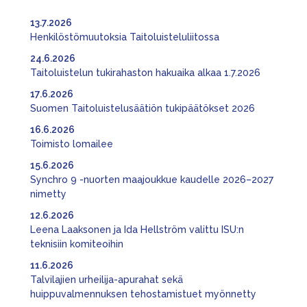
13.7.2026
Henkilöstömuutoksia Taitoluisteluliitossa
24.6.2026
Taitoluistelun tukirahaston hakuaika alkaa 1.7.2026
17.6.2026
Suomen Taitoluistelusäätiön tukipäätökset 2026
16.6.2026
Toimisto lomailee
15.6.2026
Synchro 9 -nuorten maajoukkue kaudelle 2026–2027
nimetty
12.6.2026
Leena Laaksonen ja Ida Hellström valittu ISU:n
teknisiin komiteoihin
11.6.2026
Talvilajien urheilija-apurahat sekä
huippuvalmennuksen tehostamistuet myönnetty