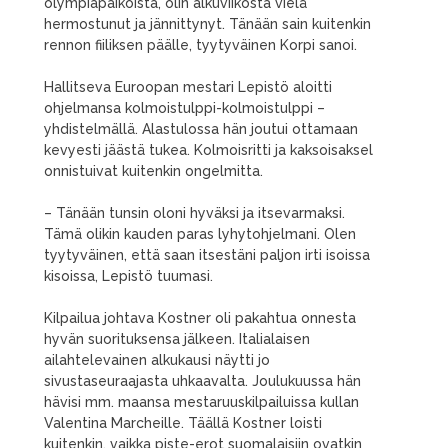
olympiapaikoista, olin alkuviikosta vielä
hermostunut ja jännittynyt. Tänään sain kuitenkin
rennon fiiliksen päälle, tyytyväinen Korpi sanoi.
Hallitseva Euroopan mestari Lepistö aloitti
ohjelmansa kolmoistulppi-kolmoistulppi –
yhdistelmällä. Alastulossa hän joutui ottamaan
kevyesti jäästä tukea. Kolmoisritti ja kaksoisaksel
onnistuivat kuitenkin ongelmitta.
– Tänään tunsin oloni hyväksi ja itsevarmaksi.
Tämä olikin kauden paras lyhytohjelmani. Olen
tyytyväinen, että saan itsestäni paljon irti isoissa
kisoissa, Lepistö tuumasi.
Kilpailua johtava Kostner oli pakahtua onnesta
hyvän suorituksensa jälkeen. Italialaisen
ailahtelevainen alkukausi näytti jo
sivustaseuraajasta uhkaavalta. Joulukuussa hän
hävisi mm. maansa mestaruuskilpailuissa kullan
Valentina Marcheille. Täällä Kostner loisti
kuitenkin, vaikka piste-erot suomalaisiin ovatkin