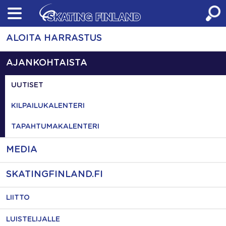
Skip
to
content
ALOITA HARRASTUS
AJANKOHTAISTA
UUTISET
KILPAILUKALENTERI
TAPAHTUMAKALENTERI
MEDIA
SKATINGFINLAND.FI
LIITTO
LUISTELIJALLE