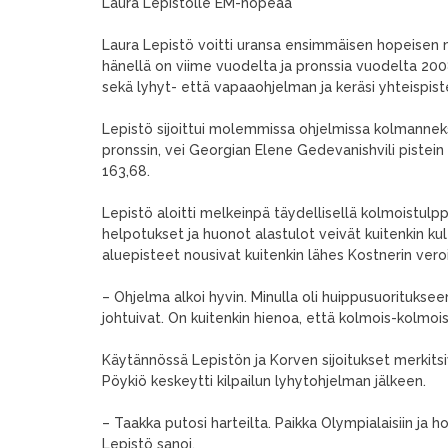
Laura Lepistölle EM-hopeaa
Laura Lepistö voitti uransa ensimmäisen hopeisen mi
hänellä on viime vuodelta ja pronssia vuodelta 2008. 
sekä lyhyt- että vapaaohjelman ja keräsi yhteispis
Lepistö sijoittui molemmissa ohjelmissa kolmanneks
pronssin, vei Georgian Elene Gedevanishvili pistein 16
163,68.
Lepistö aloitti melkeinpä täydellisellä kolmoistul
helpotukset ja huonot alastulot veivät kuitenkin kul
aluepisteet nousivat kuitenkin lähes Kostnerin verois
– Ohjelma alkoi hyvin. Minulla oli huippusuorituksee
johtuivat. On kuitenkin hienoa, että kolmois-kolmo
Käytännössä Lepistön ja Korven sijoitukset merkitsivä
Pöykiö keskeytti kilpailun lyhytohjelman jälkeen.
– Taakka putosi harteilta. Paikka Olympialaisiin ja h
Lepistö sanoi.