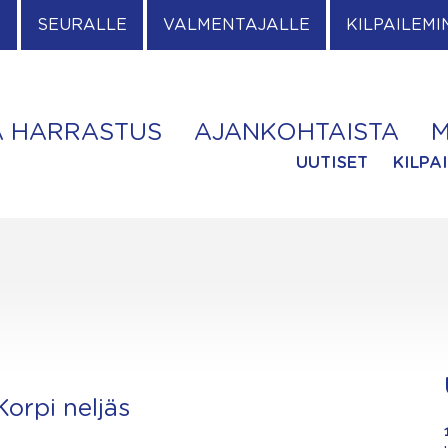
E
SEURALLE
VALMENTAJALLE
KILPAILEMI
A HARRASTUS
AJANKOHTAISTA
M
UUTISET
KILPA
orpi neljäs