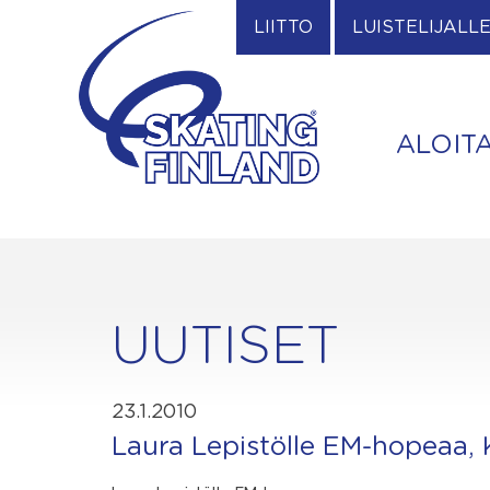
Skip
LIITTO
LUISTELIJALL
to
content
ALOIT
UUTISET
23.1.2010
Laura Lepistölle EM-hopeaa, K