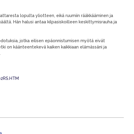
jattaresta lopulta yliotteen, eikä ruumiin rääkkääminen ja
ältä. Hän halusi antaa kilpasiskoilleen keskittymisrauha ja
ja odotuksia, jotka eilisen epäonnistumisen myötä eivät
etki on käänteentekevä kaiken kaikkiaan elämässäni ja
.
002RS.HTM
a