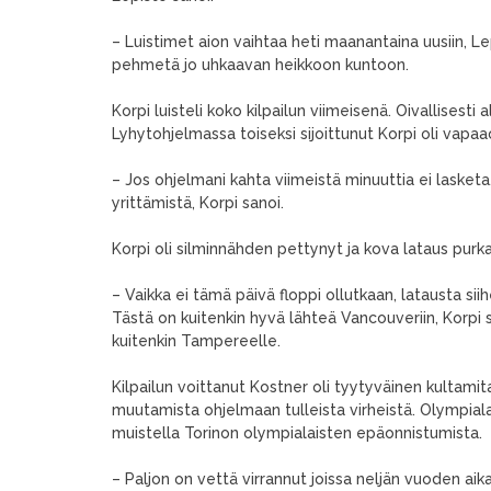
– Luistimet aion vaihtaa heti maanantaina uusiin, Le
pehmetä jo uhkaavan heikkoon kuntoon.
Korpi luisteli koko kilpailun viimeisenä. Oivallisest
Lyhytohjelmassa toiseksi sijoittunut Korpi oli vapaa
– Jos ohjelmani kahta viimeistä minuuttia ei lasketa
yrittämistä, Korpi sanoi.
Korpi oli silminnähden pettynyt ja kova lataus purka
– Vaikka ei tämä päivä floppi ollutkaan, latausta siih
Tästä on kuitenkin hyvä lähteä Vancouveriin, Korpi s
kuitenkin Tampereelle.
Kilpailun voittanut Kostner oli tyytyväinen kultamit
muutamista ohjelmaan tulleista virheistä. Olympialais
muistella Torinon olympialaisten epäonnistumista.
– Paljon on vettä virrannut joissa neljän vuoden ai