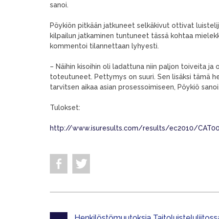
sanoi.
Pöykiön pitkään jatkuneet selkäkivut ottivat luisteli
kilpailun jatkaminen tuntuneet tässä kohtaa mielekkä
kommentoi tilannettaan lyhyesti.
– Näihin kisoihin oli ladattuna niin paljon toiveita 
toteutuneet. Pettymys on suuri. Sen lisäksi tämä h
tarvitsen aikaa asian prosessoimiseen, Pöykiö sanoi
Tulokset:
http://www.isuresults.com/results/ec2010/CAT
Henkilöstömuutoksia Taitoluisteluliitoss