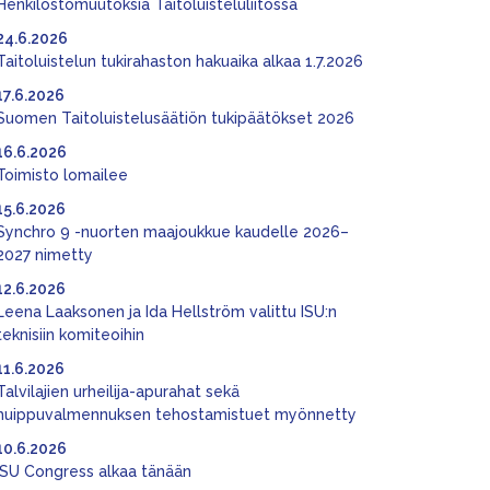
Henkilöstömuutoksia Taitoluisteluliitossa
24.6.2026
Taitoluistelun tukirahaston hakuaika alkaa 1.7.2026
17.6.2026
Suomen Taitoluistelusäätiön tukipäätökset 2026
16.6.2026
Toimisto lomailee
15.6.2026
Synchro 9 -nuorten maajoukkue kaudelle 2026–
2027 nimetty
12.6.2026
Leena Laaksonen ja Ida Hellström valittu ISU:n
teknisiin komiteoihin
11.6.2026
Talvilajien urheilija-apurahat sekä
huippuvalmennuksen tehostamistuet myönnetty
10.6.2026
ISU Congress alkaa tänään