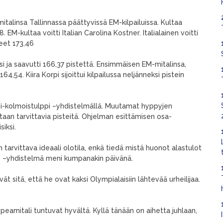
talinsa Tallinnassa päättyvissä EM-kilpailuissa. Kultaa
EM-kultaa voitti Italian Carolina Kostner. Italialainen voitti
teet 173,46
i ja saavutti 166,37 pistettä. Ensimmäisen EM-mitalinsa,
4,54. Kiira Korpi sijoittui kilpailussa neljänneksi pistein
ppi-kolmoistulppi –yhdistelmällä. Muutamat hyppyjen
taan tarvittavia pisteitä. Ohjelman esittämisen osa-
iksi.
n tarvittava ideaali olotila, enkä tiedä mistä huonot alastulot
is –yhdistelmä meni kumpanakin päivänä.
t sitä, että he ovat kaksi Olympialaisiin lähtevää urheilijaa.
opeamitali tuntuvat hyvältä. Kyllä tänään on aihetta juhlaan,