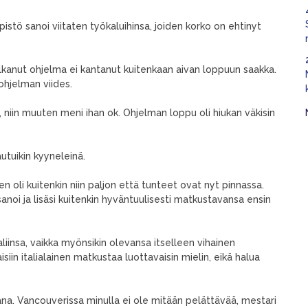
pistö sanoi viitaten työkaluihinsa, joiden korko on ehtinyt
i alkanut ohjelma ei kantanut kuitenkaan aivan loppuun saakka.
ohjelman viides.
, niin muuten meni ihan ok. Ohjelman loppu oli hiukan väkisin
utuikin kyyneleinä.
en oli kuitenkin niin paljon että tunteet ovat nyt pinnassa.
anoi ja lisäsi kuitenkin hyväntuulisesti matkustavansa ensin
aliinsa, vaikka myönsikin olevansa itselleen vihainen
iin italialainen matkustaa luottavaisin mielin, eikä halua
kana. Vancouverissa minulla ei ole mitään pelättävää, mestari