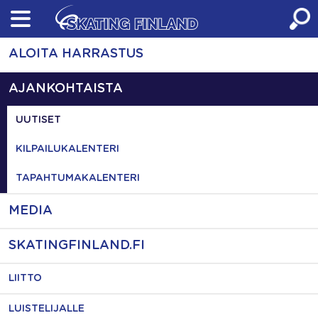
Skip
to
content
ALOITA HARRASTUS
AJANKOHTAISTA
UUTISET
KILPAILUKALENTERI
TAPAHTUMAKALENTERI
MEDIA
SKATINGFINLAND.FI
LIITTO
LUISTELIJALLE