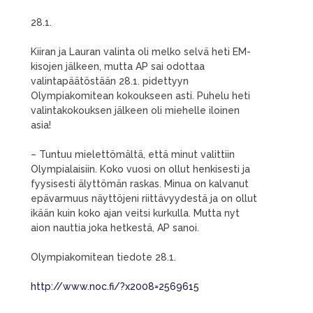
28.1.
Kiiran ja Lauran valinta oli melko selvä heti EM-
kisojen jälkeen, mutta AP sai odottaa
valintapäätöstään 28.1. pidettyyn
Olympiakomitean kokoukseen asti. Puhelu heti
valintakokouksen jälkeen oli miehelle iloinen
asia!
– Tuntuu mielettömältä, että minut valittiin
Olympialaisiin. Koko vuosi on ollut henkisesti ja
fyysisesti älyttömän raskas. Minua on kalvanut
epävarmuus näyttöjeni riittävyydestä ja on ollut
ikään kuin koko ajan veitsi kurkulla. Mutta nyt
aion nauttia joka hetkestä, AP sanoi.
Olympiakomitean tiedote 28.1.
http://www.noc.fi/?x2008=2569615