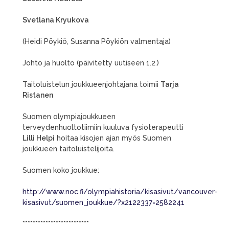
Svetlana Kryukova
(Heidi Pöykiö, Susanna Pöykiön valmentaja)
Johto ja huolto (päivitetty uutiseen 1.2.)
Taitoluistelun joukkueenjohtajana toimii
Tarja
Ristanen
Suomen olympiajoukkueen
terveydenhuoltotiimiin kuuluva fysioterapeutti
Lilli Helpi
hoitaa kisojen ajan myös Suomen
joukkueen taitoluistelijoita.
Suomen koko joukkue:
http://www.noc.fi/olympiahistoria/kisasivut/vancouver-
kisasivut/suomen_joukkue/?x2122337=2582241
**************************