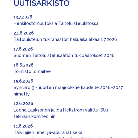
UUTISARKISTO
13.7.2026
Henkilöstömuutoksia Taitoluisteluliitossa
24.6.2026
Taitoluistelun tukirahaston hakuaika alkaa 1.7.2026
17.6.2026
Suomen Taitoluistelusäätiön tukipäätökset 2026
16.6.2026
Toimisto lomailee
15.6.2026
Synchro 9 -nuorten maajoukkue kaudelle 2026–2027
nimetty
12.6.2026
Leena Laaksonen ja Ida Hellström valittu ISU:n
teknisiin komiteoihin
11.6.2026
Talvilajien urheilija-apurahat sekä