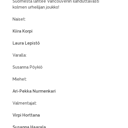
Suomesta lähtee Vancouveriin ilahduttavasti
kolmen urheilijan joukko!
Naiset:
Kiira Korpi
Laura Lepistö
Varalla:
Susanna Pöykiö
Miehet:
Ari-Pekka Nurmenkari
Valmentajat:
Virpi Horttana
Susanna Haarala