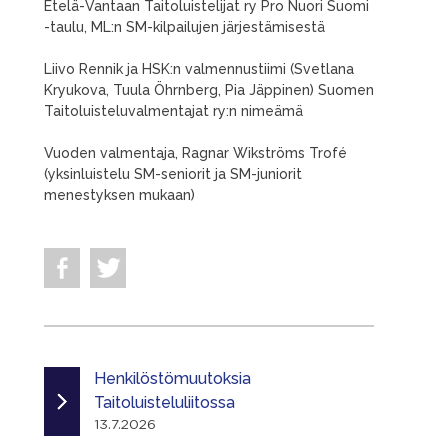
Etelä-Vantaan Taitoluistelijat ry Pro Nuori Suomi
-taulu, ML:n SM-kilpailujen järjestämisestä
Liivo Rennik ja HSK:n valmennustiimi (Svetlana
Kryukova, Tuula Öhrnberg, Pia Jäppinen) Suomen
Taitoluisteluvalmentajat ry:n nimeämä
Vuoden valmentaja, Ragnar Wikströms Trofé
(yksinluistelu SM-seniorit ja SM-juniorit
menestyksen mukaan)
Henkilöstömuutoksia
Taitoluisteluliitossa
13.7.2026