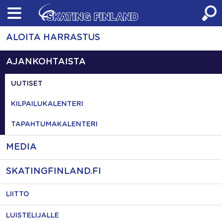
Skip
to
content
ALOITA HARRASTUS
AJANKOHTAISTA
UUTISET
KILPAILUKALENTERI
TAPAHTUMAKALENTERI
MEDIA
SKATINGFINLAND.FI
LIITTO
LUISTELIJALLE