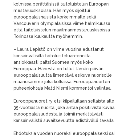
kolmissa perättäisissä taitoluistelun Euroopan
mestaruuskisoissa. Hän myös sijoittui
eurooppalaisnaisista korkeimmalle sekä
Vancouverin olympialaisissa viime helmikuussa
että taitoluistelun maailmanmestaruuskisoissa
Torinossa kuukautta myöhemmin.
– Laura Lepistö on viime vuosina edustanut
kansainvälisillä taitoluisteluareenoilla
ansiokkaasti paitsi Suomea myös koko
Eurooppaa. Hänestä on tullut tämän päivän
eurooppalaisuutta ilmentävä esikuva nuorisolle
maanosamme joka kolkassa, Eurooppanuorten
puheenjohtaja Matti Niemi kommentoi valintaa.
Eurooppanuoret ry etsi kilpailullaan sellaista alle
35-vuotiasta nuorta, joka antaa positiivista kuvaa
eurooppalaisuudesta ja toimii merkittävästi
kansainvälistä suvaitsevuutta edistävällä tavalla.
Ehdotuksia vuoden nuoreksi eurooppalaiseksi sai