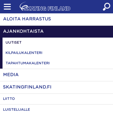
Skip
to
content
ALOITA HARRASTUS
AJANKOHTAISTA
UUTISET
KILPAILUKALENTERI
TAPAHTUMAKALENTERI
MEDIA
SKATINGFINLAND.FI
LIITTO
LUISTELIJALLE