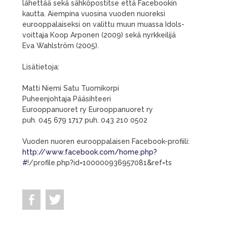
lähettää sekä sähköpostitse että Facebookin
kautta. Aiempina vuosina vuoden nuoreksi
eurooppalaiseksi on valittu muun muassa Idols-
voittaja Koop Arponen (2009) sekä nyrkkeilijä
Eva Wahlström (2005).
Lisätietoja:
Matti Niemi Satu Tuomikorpi
Puheenjohtaja Pääsihteeri
Eurooppanuoret ry Eurooppanuoret ry
puh. 045 679 1717 puh. 043 210 0502
Vuoden nuoren eurooppalaisen Facebook-profiili:
http://www.facebook.com/home.php?
#
!/profile.php?id=100000936957081&ref=ts