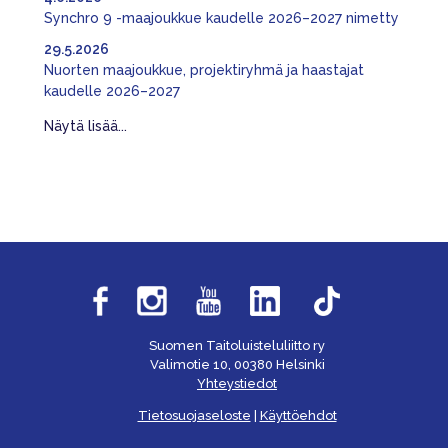
Synchro 9 -maajoukkue kaudelle 2026–2027 nimetty
29.5.2026
Nuorten maajoukkue, projektiryhmä ja haastajat
kaudelle 2026–2027
Näytä lisää...
Suomen Taitoluisteluliitto ry
Valimotie 10, 00380 Helsinki
Yhteystiedot
Tietosuojaseloste
|
Käyttöehdot