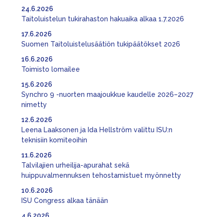
24.6.2026
Taitoluistelun tukirahaston hakuaika alkaa 1.7.2026
17.6.2026
Suomen Taitoluistelusäätiön tukipäätökset 2026
16.6.2026
Toimisto lomailee
15.6.2026
Synchro 9 -nuorten maajoukkue kaudelle 2026–2027
nimetty
12.6.2026
Leena Laaksonen ja Ida Hellström valittu ISU:n
teknisiin komiteoihin
11.6.2026
Talvilajien urheilija-apurahat sekä
huippuvalmennuksen tehostamistuet myönnetty
10.6.2026
ISU Congress alkaa tänään
4.6.2026