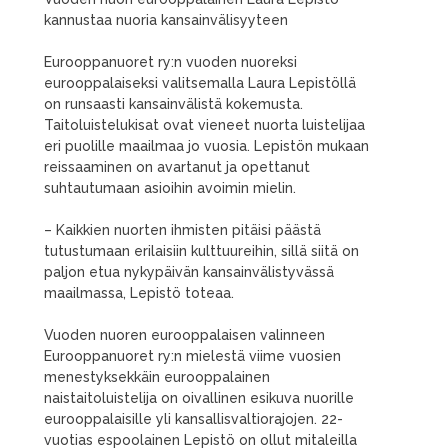
kannustaa nuoria kansainvälisyyteen
Eurooppanuoret ry:n vuoden nuoreksi
eurooppalaiseksi valitsemalla Laura Lepistöllä
on runsaasti kansainvälistä kokemusta.
Taitoluistelukisat ovat vieneet nuorta luistelijaa
eri puolille maailmaa jo vuosia. Lepistön mukaan
reissaaminen on avartanut ja opettanut
suhtautumaan asioihin avoimin mielin.
– Kaikkien nuorten ihmisten pitäisi päästä
tutustumaan erilaisiin kulttuureihin, sillä siitä on
paljon etua nykypäivän kansainvälistyvässä
maailmassa, Lepistö toteaa.
Vuoden nuoren eurooppalaisen valinneen
Eurooppanuoret ry:n mielestä viime vuosien
menestyksekkäin eurooppalainen
naistaitoluistelija on oivallinen esikuva nuorille
eurooppalaisille yli kansallisvaltiorajojen. 22-
vuotias espoolainen Lepistö on ollut mitaleilla