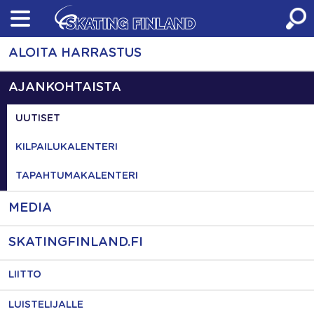
Skip
to
content
ALOITA HARRASTUS
AJANKOHTAISTA
UUTISET
KILPAILUKALENTERI
TAPAHTUMAKALENTERI
MEDIA
SKATINGFINLAND.FI
LIITTO
LUISTELIJALLE