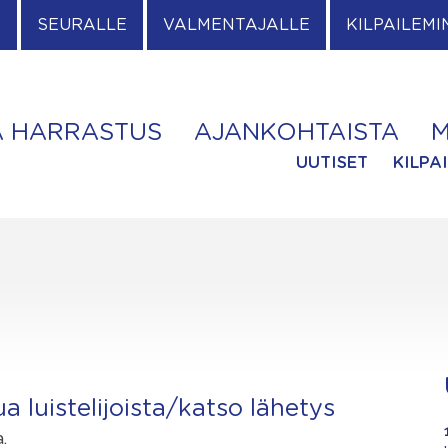
E
SEURALLE
VALMENTAJALLE
KILPAILEMI
A HARRASTUS
AJANKOHTAISTA
M
UUTISET
KILPA
a luistelijoista/katso lähetys
a.