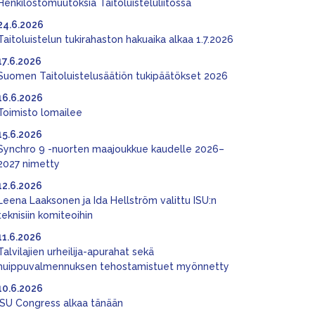
Henkilöstömuutoksia Taitoluisteluliitossa
24.6.2026
Taitoluistelun tukirahaston hakuaika alkaa 1.7.2026
17.6.2026
Suomen Taitoluistelusäätiön tukipäätökset 2026
16.6.2026
Toimisto lomailee
15.6.2026
Synchro 9 -nuorten maajoukkue kaudelle 2026–
2027 nimetty
12.6.2026
Leena Laaksonen ja Ida Hellström valittu ISU:n
teknisiin komiteoihin
11.6.2026
Talvilajien urheilija-apurahat sekä
huippuvalmennuksen tehostamistuet myönnetty
10.6.2026
ISU Congress alkaa tänään