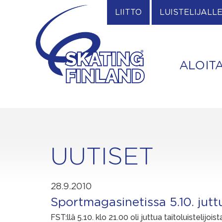
Skip
LIITTO
LUISTELIJALL
to
content
ALOIT
UUTISET
28.9.2010
Sportmagasinetissa 5.10. juttu
FST:llä 5.10. klo 21.00 oli juttua taitoluistelijoist