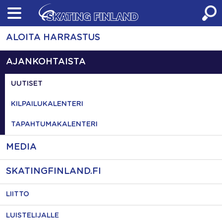
Skip
to
content
ALOITA HARRASTUS
AJANKOHTAISTA
UUTISET
KILPAILUKALENTERI
TAPAHTUMAKALENTERI
MEDIA
SKATINGFINLAND.FI
LIITTO
LUISTELIJALLE