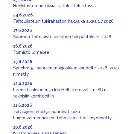
Henkilöstömuutoksia Taitoluisteluliitossa
24.6.2026
Taitoluistelun tukirahaston hakuaika alkaa 1.7.2026
17.6.2026
Suomen Taitoluistelusäätiön tukipäätökset 2026
16.6.2026
Toimisto lomailee
15.6.2026
Synchro 9 -nuorten maajoukkue kaudelle 2026–2027
nimetty
12.6.2026
Leena Laaksonen ja Ida Hellström valittu ISU:n
teknisiin komiteoihin
11.6.2026
Talvilajien urheilija-apurahat sekä
huippuvalmennuksen tehostamistuet myönnetty
10.6.2026
ISU Congress alkaa tänään