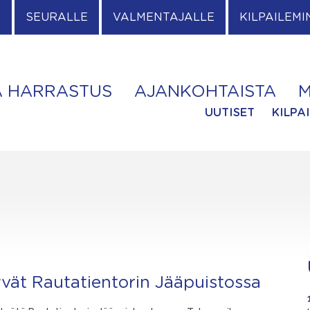
E
SEURALLE
VALMENTAJALLE
KILPAILEMI
A HARRASTUS
AJANKOHTAISTA
M
UUTISET
KILPA
yvät Rautatientorin Jääpuistossa