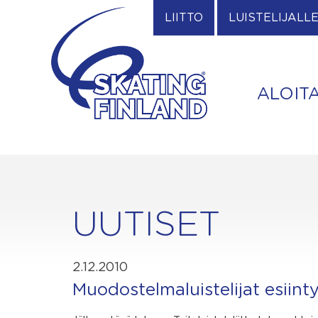
Skip
LIITTO
LUISTELIJALL
to
content
ALOIT
UUTISET
2.12.2010
Muodostelmaluistelijat esiint