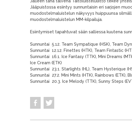
Jälleen tänä talvena Taitoluisteluliitto tekee yhte
Jääpuistossa esiintyy sunnuntaisin eri sarjojen mu
muodostelmaluistelun näkyvyys huippuunsa silmällä
muodostelmaluistelun MM-kilpailuja.
Esiintymiset tapahtuvat sään salliessa kuutena sunn
Sunnuntai 5.12. Team Sympatique (HSK), Team Dyn
Sunnuntai 12.12. Finettes (HTK), Team Fintastic (HT
Sunnuntai 16.1. Ice Fantasy (TTK), Mini Dreams (MTK
Ice Cream (ETK)
Sunnuntai 23.1. Starlights (HL), Team Hysterique (H
Sunnuntai 27.2. Mini Mints (HTK), Rainbows (ETK), B
Sunnuntai 20.3. Ice Melody (TTK), Sunny Steps (EV