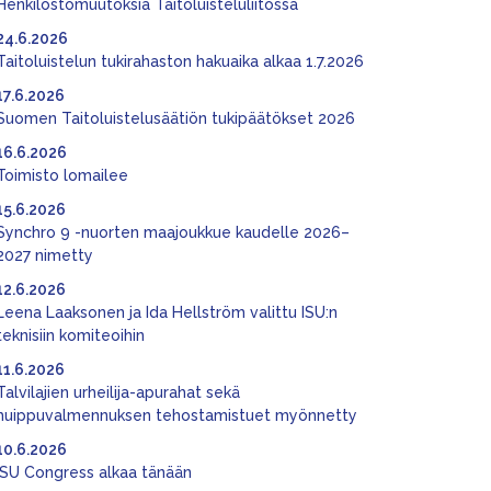
Henkilöstömuutoksia Taitoluisteluliitossa
24.6.2026
Taitoluistelun tukirahaston hakuaika alkaa 1.7.2026
17.6.2026
Suomen Taitoluistelusäätiön tukipäätökset 2026
16.6.2026
Toimisto lomailee
15.6.2026
Synchro 9 -nuorten maajoukkue kaudelle 2026–
2027 nimetty
12.6.2026
Leena Laaksonen ja Ida Hellström valittu ISU:n
teknisiin komiteoihin
11.6.2026
Talvilajien urheilija-apurahat sekä
huippuvalmennuksen tehostamistuet myönnetty
10.6.2026
ISU Congress alkaa tänään