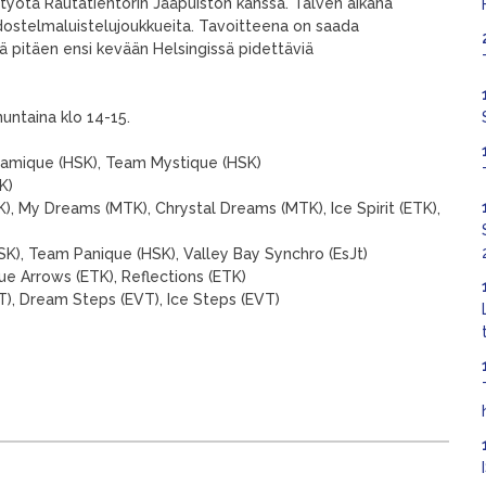
istyötä Rautatientorin Jääpuiston kanssa. Talven aikana
odostelmaluistelujoukkueita. Tavoitteena on saada
 pitäen ensi kevään Helsingissä pidettäviä
untaina klo 14-15.
amique (HSK), Team Mystique (HSK)
K)
), My Dreams (MTK), Chrystal Dreams (MTK), Ice Spirit (ETK),
SK), Team Panique (HSK), Valley Bay Synchro (EsJt)
lue Arrows (ETK), Reflections (ETK)
T), Dream Steps (EVT), Ice Steps (EVT)