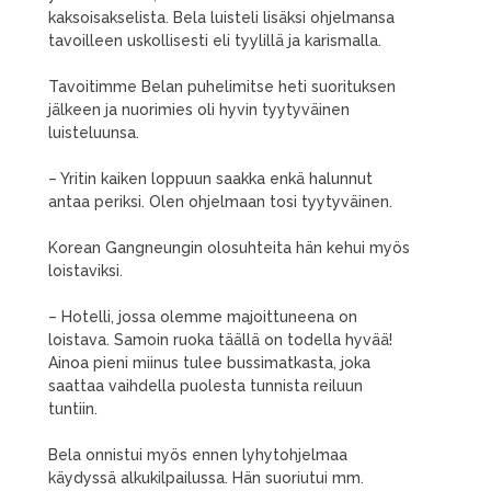
kaksoisakselista. Bela luisteli lisäksi ohjelmansa
tavoilleen uskollisesti eli tyylillä ja karismalla.
Tavoitimme Belan puhelimitse heti suorituksen
jälkeen ja nuorimies oli hyvin tyytyväinen
luisteluunsa.
– Yritin kaiken loppuun saakka enkä halunnut
antaa periksi. Olen ohjelmaan tosi tyytyväinen.
Korean Gangneungin olosuhteita hän kehui myös
loistaviksi.
– Hotelli, jossa olemme majoittuneena on
loistava. Samoin ruoka täällä on todella hyvää!
Ainoa pieni miinus tulee bussimatkasta, joka
saattaa vaihdella puolesta tunnista reiluun
tuntiin.
Bela onnistui myös ennen lyhytohjelmaa
käydyssä alkukilpailussa. Hän suoriutui mm.