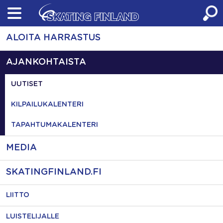
Skip
to
content
ALOITA HARRASTUS
AJANKOHTAISTA
UUTISET
KILPAILUKALENTERI
TAPAHTUMAKALENTERI
MEDIA
SKATINGFINLAND.FI
LIITTO
LUISTELIJALLE