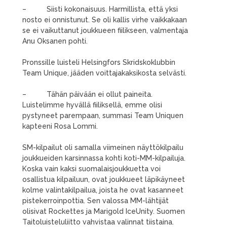
– Siisti kokonaisuus. Harmillista, että yksi
nosto ei onnistunut. Se oli kallis virhe vaikkakaan
se ei vaikuttanut joukkueen fiilikseen, valmentaja
Anu Oksanen pohti.
Pronssille luisteli Helsingfors Skridskoklubbin
Team Unique, jääden voittajakaksikosta selvästi.
– Tähän päivään ei ollut paineita.
Luistelimme hyvällä fiiliksellä, emme olisi
pystyneet parempaan, summasi Team Uniquen
kapteeni Rosa Lommi.
SM-kilpailut oli samalla viimeinen näyttökilpailu
joukkueiden karsinnassa kohti koti-MM-kilpailuja.
Koska vain kaksi suomalaisjoukkuetta voi
osallistua kilpailuun, ovat joukkueet läpikäyneet
kolme valintakilpailua, joista he ovat kasanneet
pistekerroinpottia. Sen valossa MM-lähtijät
olisivat Rockettes ja Marigold IceUnity. Suomen
Taitoluisteluliitto vahvistaa valinnat tiistaina.