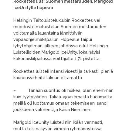
Rockettes uusi Suomen mestaruuden, Marigold
IceUnitylle hopeaa
Helsingin Taitoluisteluklubin Rockettes vei
muodostelmaluistelun Suomen mestaruuden
voittamalla lauantaina jännittävän
vapaaohjelmakilpailun. Hopealle taipui
lyhytohjelman jälkeen johdossa ollut Helsingin
Luistelijoiden Marigold IceUnity, joka hävisi
kokonaiskilpailussa voittajalle 1,71 pistettä.
Rockettes luisteli intensiivisesti ja tarkasti, pieniä
kauneusvirheitä lukuun ottamatta.
– Tänään suoritus oli huikea, olen enemmän
kuin tyytyväinen. Takaa-ajoasemasta huolimatta
meillä oli luottamus omaan tekemiseen, sanoi
joukkueen valmentaja Kaisa Nieminen.
Marigold IceUnity luisteli niin ikään varmasti,
mutta teki näkyvän virheen ryhmänostossa.