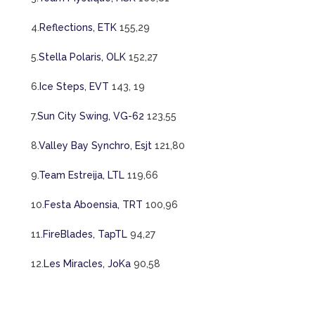
4.
Reflections, ETK
155,29
5.
Stella Polaris, OLK
152,27
6.
Ice Steps, EVT
143, 19
7.
Sun City Swing, VG-62
123,55
8.
Valley Bay Synchro, Esjt
121,80
9.
Team Estreija, LTL
119,66
10.
Festa Aboensia, TRT
100,96
11.
FireBlades, TapTL
94,27
12.
Les Miracles, JoKa
90,58