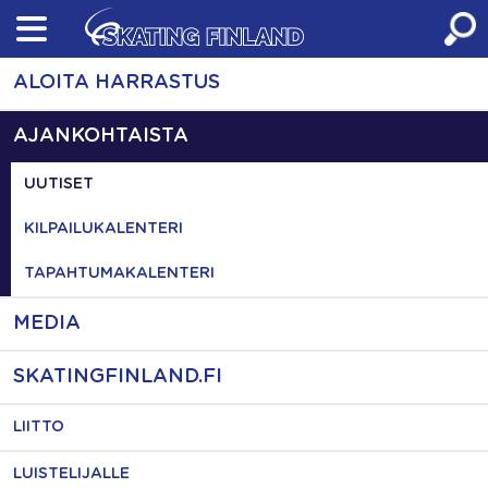
Skip
to
content
ALOITA HARRASTUS
AJANKOHTAISTA
UUTISET
KILPAILUKALENTERI
TAPAHTUMAKALENTERI
MEDIA
SKATINGFINLAND.FI
LIITTO
LUISTELIJALLE