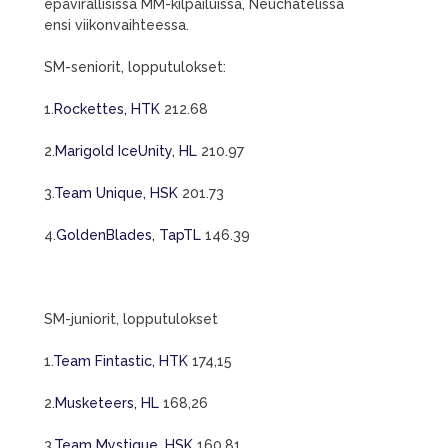
epävirallisissa MM-kilpailuissa, Neuchatelissa
ensi viikonvaihteessa.
SM-seniorit, lopputulokset:
1.
Rockettes, HTK
212.68
2.
Marigold IceUnity, HL
210.97
3.
Team Unique, HSK
201.73
4.
GoldenBlades, TapTL
146.39
SM-juniorit, lopputulokset
1.
Team Fintastic, HTK
174,15
2.
Musketeers, HL
168,26
3.
Team Mystique, HSK
160,81