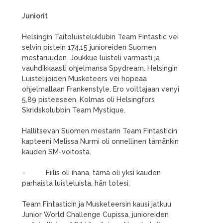
Juniorit
Helsingin Taitoluisteluklubin Team Fintastic vei
selvin pistein 174,15 junioreiden Suomen
mestaruuden. Joukkue luisteli varmasti ja
vauhdikkaasti ohjelmansa Spydream. Helsingin
Luistelijoiden Musketeers vei hopeaa
ohjelmallaan Frankenstyle. Ero voittajaan venyi
5,89 pisteeseen. Kolmas oli Helsingfors
Skridskolubbin Team Mystique.
Hallitsevan Suomen mestarin Team Fintasticin
kapteeni Melissa Nurmi oli onnellinen tämänkin
kauden SM-voitosta.
– Fiilis oli ihana, tämä oli yksi kauden
parhaista luisteluista, hän totesi.
Team Fintasticin ja Musketeersin kausi jatkuu
Junior World Challenge Cupissa, junioreiden