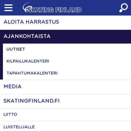
Skip
to
content
ALOITA HARRASTUS
AJANKOHTAISTA
UUTISET
KILPAILUKALENTERI
TAPAHTUMAKALENTERI
MEDIA
SKATINGFINLAND.FI
LIITTO
LUISTELIJALLE