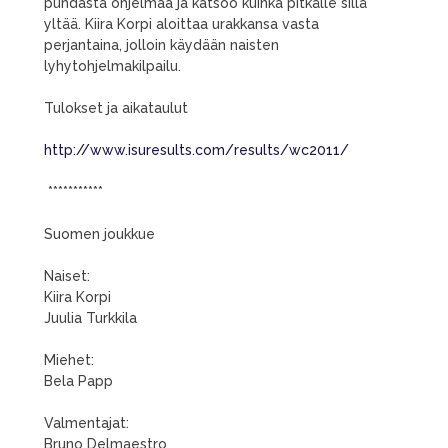
puhdasta ohjelmaa ja katsoo kuinka pitkälle sillä
yltää. Kiira Korpi aloittaa urakkansa vasta
perjantaina, jolloin käydään naisten
lyhytohjelmakilpailu.
Tulokset ja aikataulut
http://www.isuresults.com/results/wc2011/
***********
Suomen joukkue
Naiset:
Kiira Korpi
Juulia Turkkila
Miehet:
Bela Papp
Valmentajat:
Bruno Delmaestro