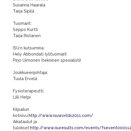
Susanna Haarala
Tarja Sipilä
Tuomarit:
Seppo Kurtti
Tarja Ristanen
ISU:n kutsumina:
Hely Abbondati (ylituomari)
Pirjo Uimonen (tekninen spesialisti)
Joukkueenjohtaja:
Tuula Ervelä
Fysioterapeutti:
Lilli Helpi
Kilpailun
kotisivu:
http://www.isuworlds2011.com/
Aikataulut ja
tulokset:
http://www.isuresults.com/events/fsevent00011