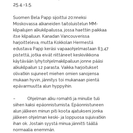
25.4.-1.5.
Suomen Bela Papp sijoittui 20:nneksi
Moskovassa alkaneiden taitoluistelun MM-
kilpailujen alkukilpailussa, jossa haettiin paikkaa
itse kilpailuun. Kanadan Vancouverissa
harjoitteleva, mutta Kokkolan Hermestä
edustava Papp keräsi vapaaohjelmastaan 83,47
pistettä, jotka eivät riittäneet keskiviikkona
käytävään lyhytohjelmakilpailuun jonne pääsi
alkukilpailun 12 parasta. Vaikka harjoitukset
olivatkin sujuneet miehen omien sanojensa
mukaan hyvin, jännitys toi mukanaan pientä
epävarmuutta alun hyppyihin.
– Ohjelman alku romahti ja minulle tuli
siihen kaksi epäonnistumista. Epäonnistuneen
alun jälkeen minun piti koota ajatukseni jonka
jälkeen ohjelman keski- ja loppuosa sujuivatkin
ihan ok. Jostain syystä minua jännitti täällä
normaalia enemmän.