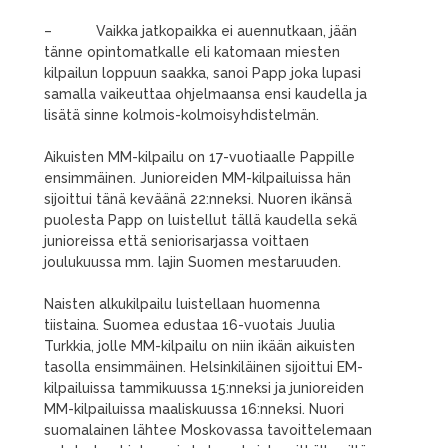
– Vaikka jatkopaikka ei auennutkaan, jään
tänne opintomatkalle eli katomaan miesten
kilpailun loppuun saakka, sanoi Papp joka lupasi
samalla vaikeuttaa ohjelmaansa ensi kaudella ja
lisätä sinne kolmois-kolmoisyhdistelmän.
Aikuisten MM-kilpailu on 17-vuotiaalle Pappille
ensimmäinen. Junioreiden MM-kilpailuissa hän
sijoittui tänä keväänä 22:nneksi. Nuoren ikänsä
puolesta Papp on luistellut tällä kaudella sekä
junioreissa että seniorisarjassa voittaen
joulukuussa mm. lajin Suomen mestaruuden.
Naisten alkukilpailu luistellaan huomenna
tiistaina. Suomea edustaa 16-vuotais Juulia
Turkkia, jolle MM-kilpailu on niin ikään aikuisten
tasolla ensimmäinen. Helsinkiläinen sijoittui EM-
kilpailuissa tammikuussa 15:nneksi ja junioreiden
MM-kilpailuissa maaliskuussa 16:nneksi. Nuori
suomalainen lähtee Moskovassa tavoittelemaan