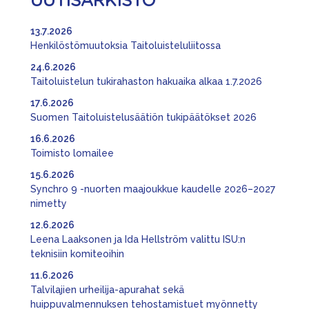
UUTISARKISTO
13.7.2026
Henkilöstömuutoksia Taitoluisteluliitossa
24.6.2026
Taitoluistelun tukirahaston hakuaika alkaa 1.7.2026
17.6.2026
Suomen Taitoluistelusäätiön tukipäätökset 2026
16.6.2026
Toimisto lomailee
15.6.2026
Synchro 9 -nuorten maajoukkue kaudelle 2026–2027
nimetty
12.6.2026
Leena Laaksonen ja Ida Hellström valittu ISU:n
teknisiin komiteoihin
11.6.2026
Talvilajien urheilija-apurahat sekä
huippuvalmennuksen tehostamistuet myönnetty