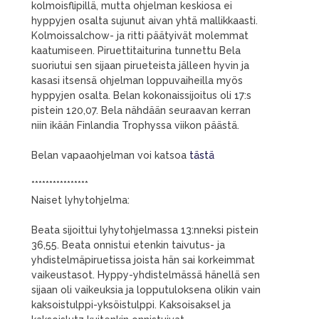
kolmoisflipillä, mutta ohjelman keskiosa ei
hyppyjen osalta sujunut aivan yhtä mallikkaasti.
Kolmoissalchow- ja ritti päätyivät molemmat
kaatumiseen. Piruettitaiturina tunnettu Bela
suoriutui sen sijaan pirueteista jälleen hyvin ja
kasasi itsensä ohjelman loppuvaiheilla myös
hyppyjen osalta. Belan kokonaissijoitus oli 17:s
pistein 120,07. Bela nähdään seuraavan kerran
niin ikään Finlandia Trophyssa viikon päästä.
Belan vapaaohjelman voi katsoa
tästä
****************
Naiset lyhytohjelma:
Beata sijoittui lyhytohjelmassa 13:nneksi pistein
36,55. Beata onnistui etenkin taivutus- ja
yhdistelmäpiruetissa joista hän sai korkeimmat
vaikeustasot. Hyppy-yhdistelmässä hänellä sen
sijaan oli vaikeuksia ja lopputuloksena olikin vain
kaksoistulppi-yksöistulppi. Kaksoisaksel ja