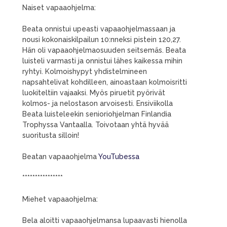
Naiset vapaaohjelma:
Beata onnistui upeasti vapaaohjelmassaan ja
nousi kokonaiskilpailun 10:nneksi pistein 120,27.
Hän oli vapaaohjelmaosuuden seitsemäs. Beata
luisteli varmasti ja onnistui lähes kaikessa mihin
ryhtyi. Kolmoishypyt yhdistelmineen
napsahtelivat kohdilleen, ainoastaan kolmoisritti
luokiteltiin vajaaksi. Myös piruetit pyörivät
kolmos- ja nelostason arvoisesti. Ensiviikolla
Beata luisteleekin senioriohjelman Finlandia
Trophyssa Vantaalla. Toivotaan yhtä hyvää
suoritusta silloin!
Beatan vapaaohjelma
YouTubessa
****************
Miehet vapaaohjelma:
Bela aloitti vapaaohjelmansa lupaavasti hienolla