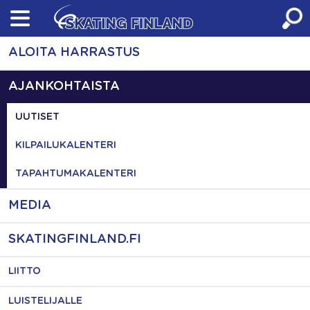
Skip
to
content
ALOITA HARRASTUS
AJANKOHTAISTA
UUTISET
KILPAILUKALENTERI
TAPAHTUMAKALENTERI
MEDIA
SKATINGFINLAND.FI
LIITTO
LUISTELIJALLE