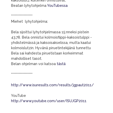
kaksoislutz kuitenkin onnistuivat.
Beatan lyhytohjelma
YouTubessa
*****************
Miehet lyhytohjelma:
Bela sijoittui lyhytohjelmassa 15:nneksi pistein
43,78. Bela onnistui kolmoisflippi-kaksoistulppi -
yhdistelmässä ja kaksoisakselissa, mutta kaatui
kolmoislutzin. Hyvänä piruetintekijänä tunnettu
Bela sai kahdesta piruetistaan korkeimmat
mahdolliset tasot.
Belan ohjelman voi katsoa
tästä
*****************
http://www.isuresults.com/results/jgpaut2011/
YouTube
http://www.youtube.com/user/ISUJGP2011