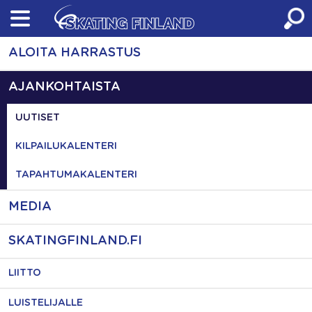
Skip
to
content
ALOITA HARRASTUS
AJANKOHTAISTA
UUTISET
KILPAILUKALENTERI
TAPAHTUMAKALENTERI
MEDIA
SKATINGFINLAND.FI
LIITTO
LUISTELIJALLE