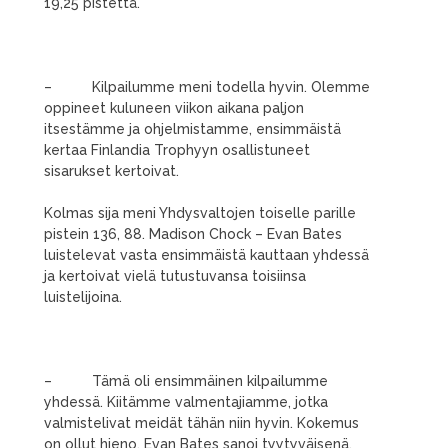
19,25 pistettä.
– Kilpailumme meni todella hyvin. Olemme
oppineet kuluneen viikon aikana paljon
itsestämme ja ohjelmistamme, ensimmäistä
kertaa Finlandia Trophyyn osallistuneet
sisarukset kertoivat.
Kolmas sija meni Yhdysvaltojen toiselle parille
pistein 136, 88. Madison Chock – Evan Bates
luistelevat vasta ensimmäistä kauttaan yhdessä
ja kertoivat vielä tutustuvansa toisiinsa
luistelijoina.
– Tämä oli ensimmäinen kilpailumme
yhdessä. Kiitämme valmentajiamme, jotka
valmistelivat meidät tähän niin hyvin. Kokemus
on ollut hieno, Evan Bates sanoi tyytyväisenä.