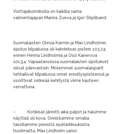
Voittajakolmikolla on kaikilla sama
valmentajapari Marina Zueva ja Igor Shpilband.
Suomalaisten Olesia Karmin ja Max Lindholmin
sijoitus kilpailussa oli kahdeksas pistein 103,24,
ennen Henna Lindholmia ja Ossi Kanervoa
101,54. Vapaatanssissa suomalaisten sijoitukset
olivat päinvastoin. Molemmat suomalaisparit
tehtailivat kilpailussa omat ennätyspisteensä ja
osoittivat selkeää kehitystä viime kauteen
verrattuna.
– Kotikisat jännitti aika paljon ja halumme
näyttää oli kova. Onnistuimme omalla
tasollamme pienistä epätarkkuuksista
huolimatta, Max Lindholm sanoi.