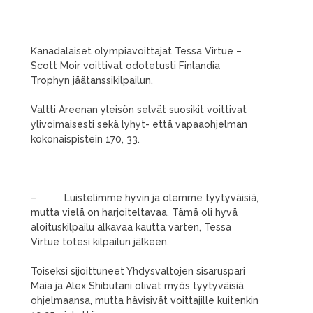
Kanadalaiset olympiavoittajat Tessa Virtue –
Scott Moir voittivat odotetusti Finlandia
Trophyn jäätanssikilpailun.
Valtti Areenan yleisön selvät suosikit voittivat
ylivoimaisesti sekä lyhyt- että vapaaohjelman
kokonaispistein 170, 33.
– Luistelimme hyvin ja olemme tyytyväisiä,
mutta vielä on harjoiteltavaa. Tämä oli hyvä
aloituskilpailu alkavaa kautta varten, Tessa
Virtue totesi kilpailun jälkeen.
Toiseksi sijoittuneet Yhdysvaltojen sisaruspari
Maia ja Alex Shibutani olivat myös tyytyväisiä
ohjelmaansa, mutta hävisivät voittajille kuitenkin