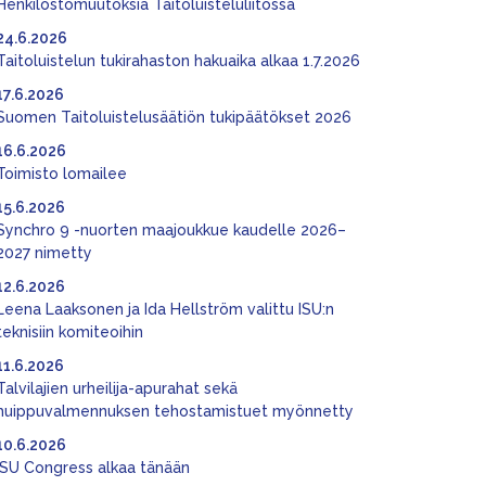
Henkilöstömuutoksia Taitoluisteluliitossa
24.6.2026
Taitoluistelun tukirahaston hakuaika alkaa 1.7.2026
17.6.2026
Suomen Taitoluistelusäätiön tukipäätökset 2026
16.6.2026
Toimisto lomailee
15.6.2026
Synchro 9 -nuorten maajoukkue kaudelle 2026–
2027 nimetty
12.6.2026
Leena Laaksonen ja Ida Hellström valittu ISU:n
teknisiin komiteoihin
11.6.2026
Talvilajien urheilija-apurahat sekä
huippuvalmennuksen tehostamistuet myönnetty
10.6.2026
ISU Congress alkaa tänään