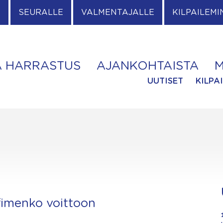
E
SEURALLE
VALMENTAJALLE
KILPAILEMI
A HARRASTUS
AJANKOHTAISTA
M
UUTISET
KILPA
fimenko voittoon