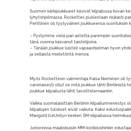
Suomen kärkijoukkueet kävivät kilpailussa kovan k
lyhytohjelmassa, Rockettes puolestaan niukasti p
Penttinen oli tyytyväinen joukkueensa suorituksiin k
– Pystymme vielä pari astetta parempiin suorituksiin
tänä vuonna kasvanut taistelijoina.
– Tänään joukkue luisteli vapaaohjelman hyvin yhdess
ja sellaista mieletöntä menoa.
Myös Rockettesin valmentaja Kaisa Nieminen oli tyyt
varsinaisesti ollut se mitä joukkue lähti Berliinistä 
joukkue kilpailusta lähti tavoittelemaankin.
Vaikka suomalaisittain Berliinin kilpailunmenestys ol
kilpailujen tulokset eivät vaikuta. Kaksi edustuspa
Marigold IceUnityn kesken SM-kilpailuissa helmikuun l
Junioreissa maaliskuisiin MM-kotikisoihinkin edustaj