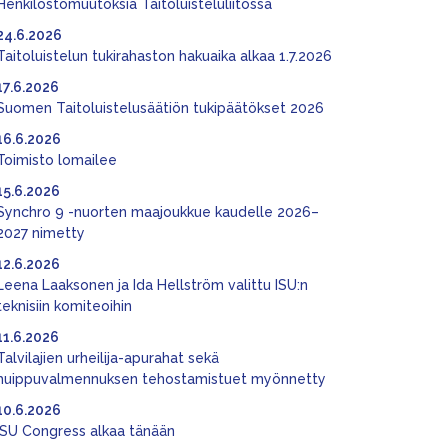
Henkilöstömuutoksia Taitoluisteluliitossa
24.6.2026
Taitoluistelun tukirahaston hakuaika alkaa 1.7.2026
17.6.2026
Suomen Taitoluistelusäätiön tukipäätökset 2026
16.6.2026
Toimisto lomailee
15.6.2026
Synchro 9 -nuorten maajoukkue kaudelle 2026–
2027 nimetty
12.6.2026
Leena Laaksonen ja Ida Hellström valittu ISU:n
teknisiin komiteoihin
11.6.2026
Talvilajien urheilija-apurahat sekä
huippuvalmennuksen tehostamistuet myönnetty
10.6.2026
ISU Congress alkaa tänään