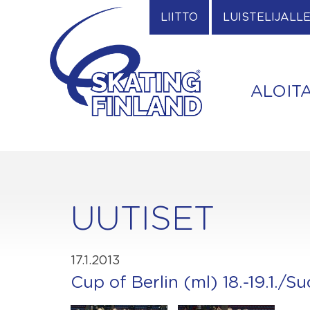
Skip
LIITTO
LUISTELIJALL
to
content
ALOIT
UUTISET
17.1.2013
Cup of Berlin (ml) 18.-19.1./S