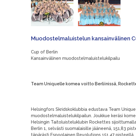
Muodostelmaluistelun kansainvälinen Cup 
Cup of Berlin
Kansainvälinen muodostelmaluistelukilpailu
Team Uniquelle komea voitto Berliinissä, Rockett
Helsingfors Skridskoklubbia edustava Team Unique 
muodostelmaluistelukilpailun. Joukkue keräsi kom
Helsingin Taitoluisteluklubin Rockettes sijoittumall
Berlin 1, selvästi suomalaisille jääneenä, 151,83 pis
täpärästi Espoolainen Revolutions 151,47 pisteellä.