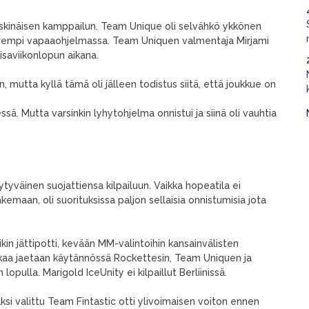
eskinäisen kamppailun. Team Unique oli selvähkö ykkönen
arempi vapaaohjelmassa. Team Uniquen valmentaja Mirjami
isaviikonlopun aikana.
, mutta kyllä tämä oli jälleen todistus siitä, että joukkue on
ä. Mutta varsinkin lyhytohjelma onnistui ja siinä oli vauhtia
yväinen suojattiensa kilpailuun. Vaikka hopeatila ei
hakemaan, oli suorituksissa paljon sellaisia onnistumisia jota
ikin jättipotti, kevään MM-valintoihin kansainvälisten
ikkaa jaetaan käytännössä Rockettesin, Team Uniquen ja
opulla. Marigold IceUnity ei kilpaillut Berliinissä.
aksi valittu Team Fintastic otti ylivoimaisen voiton ennen