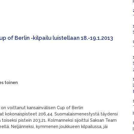
of Berlin -kilpailu luistellaan 18.-19.1.2013
es toinen
on voittanut kansainvälisen Cup of Berlin
eat kokonaispisteet 206,44. Suomalaismenestystä täydensi
a toiseksi pistein 203,21. Kolmanneksi sijoittui Saksan Team
teellä. Neljänneksi, kymmenen joukkueen kilpailussa, jäi