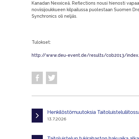
Kanadan Nexxiceä. Reflections nousi hienosti vapaao
noviisijoukkueen kilpailussa puolestaan Suomen Dre
Synchronics oli neljäs.
Tulokset:
http://www.deu-event.de/results/cob2013/index
Henkilöstömuutoksia Taitoluisteluliitoss
13.7.2026
Taitoluistelun tukirahaston hakuaika alk