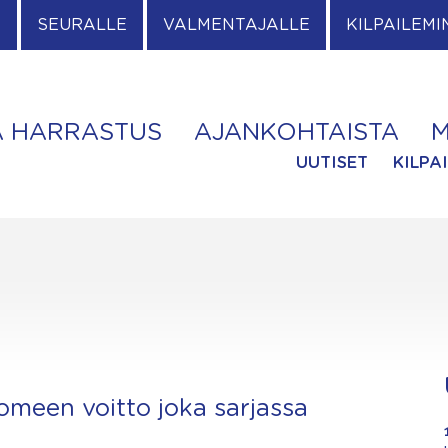
E
SEURALLE
VALMENTAJALLE
KILPAILEMI
A HARRASTUS
AJANKOHTAISTA
M
UUTISET
KILPA
uomeen voitto joka sarjassa