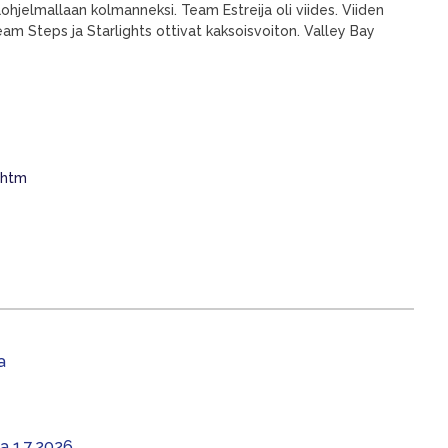
hjelmallaan kolmanneksi. Team Estreija oli viides. Viiden
am Steps ja Starlights ottivat kaksoisvoiton. Valley Bay
.htm
a
aa 1.7.2026