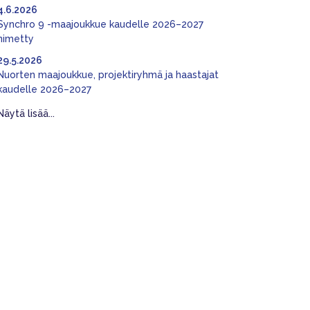
4.6.2026
Synchro 9 -maajoukkue kaudelle 2026–2027
nimetty
29.5.2026
Nuorten maajoukkue, projektiryhmä ja haastajat
kaudelle 2026–2027
Näytä lisää...