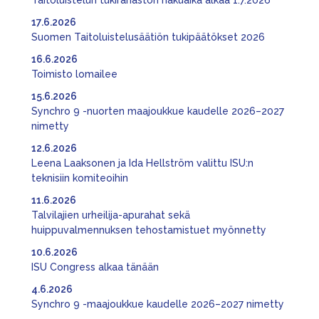
Taitoluistelun tukirahaston hakuaika alkaa 1.7.2026
17.6.2026
Suomen Taitoluistelusäätiön tukipäätökset 2026
16.6.2026
Toimisto lomailee
15.6.2026
Synchro 9 -nuorten maajoukkue kaudelle 2026–2027
nimetty
12.6.2026
Leena Laaksonen ja Ida Hellström valittu ISU:n
teknisiin komiteoihin
11.6.2026
Talvilajien urheilija-apurahat sekä
huippuvalmennuksen tehostamistuet myönnetty
10.6.2026
ISU Congress alkaa tänään
4.6.2026
Synchro 9 -maajoukkue kaudelle 2026–2027 nimetty