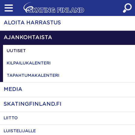
Skip
to
content
ALOITA HARRASTUS
AJANKOHTAISTA
UUTISET
KILPAILUKALENTERI
TAPAHTUMAKALENTERI
MEDIA
SKATINGFINLAND.FI
LIITTO
LUISTELIJALLE