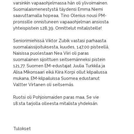
varsinkin vapaaohjelmassa hän oli ylivoimainen.
Suomalaismenestystä täydensi Emma Niemi
saavuttamalla hopeaa. Tino Olenius nousi PM-
pronssille onnistuneen vapaaohjelman ansiosta
yhteispistein 128,39. Onnittelut mitalisteille!
Seniorimiehissä Viktor Zubik vastasi parhaasta
suomalaissijoituksesta, kuudes, 147,00 pisteellä.
Naisissa puolestaan Nea Viiri oli paras
suomalainen sijoittuen seitsemänneksi pistein
121,77. Suomen EM-edustajat Juulia Turkkila ja
Alisa Mikonsaari eikä Kiira Korpi ollut kilpailussa
mukana. EM-kilpailuissa Suomea edustanut
Valtter Virtanen oli seitsemäs.
Ruotsi oli Pohjoismaiden paras maa. Se vie
18:sta tarjolla olleesta mitalista yhdeksän.
Tulokset