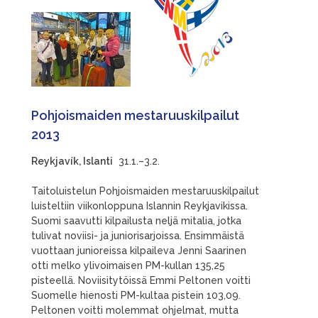
Pohjoismaiden mestaruuskilpailut
2013
Reykjavík, Islanti
31.1.–3.2.
Taitoluistelun Pohjoismaiden mestaruuskilpailut
luisteltiin viikonloppuna Islannin Reykjavikissa.
Suomi saavutti kilpailusta neljä mitalia, jotka
tulivat noviisi- ja juniorisarjoissa. Ensimmäistä
vuottaan junioreissa kilpaileva Jenni Saarinen
otti melko ylivoimaisen PM-kullan 135,25
pisteellä. Noviisitytöissä Emmi Peltonen voitti
Suomelle hienosti PM-kultaa pistein 103,09.
Peltonen voitti molemmat ohjelmat, mutta