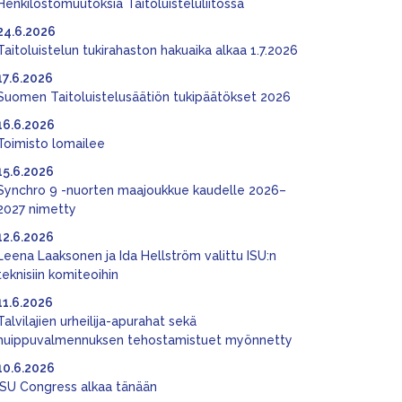
Henkilöstömuutoksia Taitoluisteluliitossa
24.6.2026
Taitoluistelun tukirahaston hakuaika alkaa 1.7.2026
17.6.2026
Suomen Taitoluistelusäätiön tukipäätökset 2026
16.6.2026
Toimisto lomailee
15.6.2026
Synchro 9 -nuorten maajoukkue kaudelle 2026–
2027 nimetty
12.6.2026
Leena Laaksonen ja Ida Hellström valittu ISU:n
teknisiin komiteoihin
11.6.2026
Talvilajien urheilija-apurahat sekä
huippuvalmennuksen tehostamistuet myönnetty
10.6.2026
ISU Congress alkaa tänään