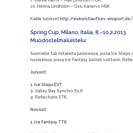
7. Olesia Karmi – Max Lindholm HSK
10. Henna Lindholm – Ossi Kanervo HSK
Kaikki tulokset:
http://eiskunstlauf.bev-eissport.d
Spring Cup, Milano, Italia, 8.–10.2.2013
Muodostelmaluistelu:
Suomelle tuli mitaleita junioreissa, jossa Ice Step
noviiseissa, jossa Ice Fantasy luisteli voittoon. Reflec
Juniorit:
1. Ice Steps EVT
3. Valley Bay Synchro EsJt
4. Reflections ETK,
Noviisit:
1. Ice Fantasy TTK