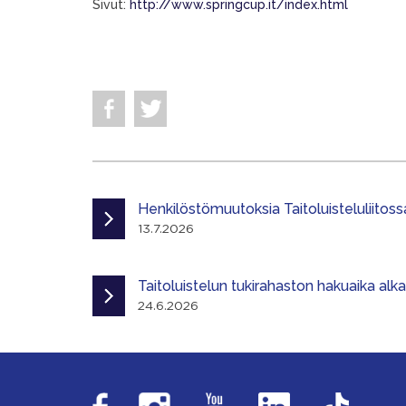
Sivut:
http://www.springcup.it/index.html
Henkilöstömuutoksia Taitoluisteluliitoss
13.7.2026
Taitoluistelun tukirahaston hakuaika alk
24.6.2026