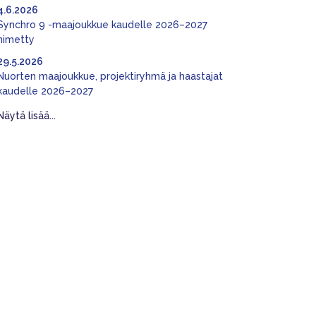
4.6.2026
Synchro 9 -maajoukkue kaudelle 2026–2027
nimetty
29.5.2026
Nuorten maajoukkue, projektiryhmä ja haastajat
kaudelle 2026–2027
Näytä lisää...