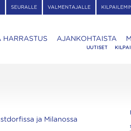
E
SEURALLE
VALMENTAJALLE
KILPAILEMI
A HARRASTUS
AJANKOHTAISTA
M
UUTISET
KILPA
stdorfissa ja Milanossa