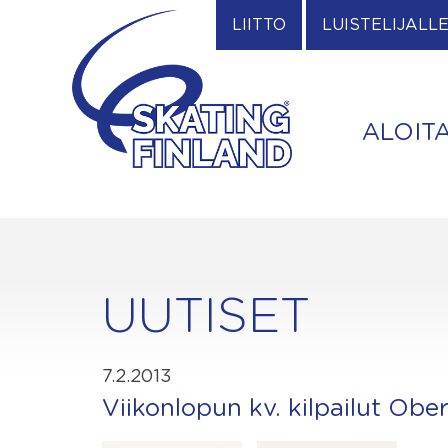
Skip
LIITTO
LUISTELIJALL
to
content
ALOIT
UUTISET
7.2.2013
Viikonlopun kv. kilpailut Ober