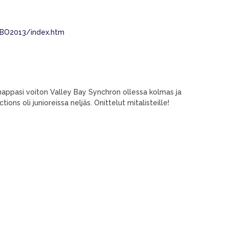
e/BO2013/index.htm
s nappasi voiton Valley Bay Synchron ollessa kolmas ja
tions oli junioreissa neljäs. Onittelut mitalisteille!