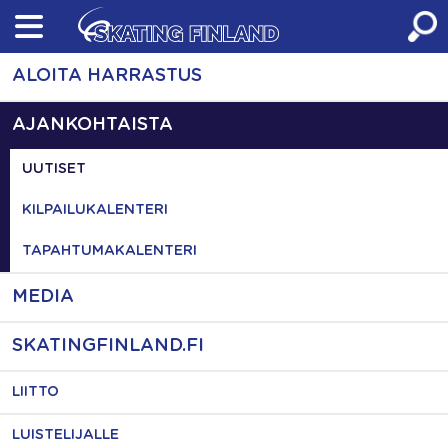
Skip
to
content
ALOITA HARRASTUS
AJANKOHTAISTA
UUTISET
KILPAILUKALENTERI
TAPAHTUMAKALENTERI
MEDIA
SKATINGFINLAND.FI
LIITTO
LUISTELIJALLE