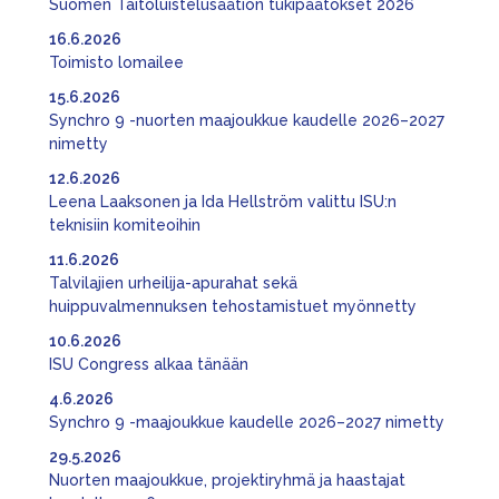
Suomen Taitoluistelusäätiön tukipäätökset 2026
16.6.2026
Toimisto lomailee
15.6.2026
Synchro 9 -nuorten maajoukkue kaudelle 2026–2027
nimetty
12.6.2026
Leena Laaksonen ja Ida Hellström valittu ISU:n
teknisiin komiteoihin
11.6.2026
Talvilajien urheilija-apurahat sekä
huippuvalmennuksen tehostamistuet myönnetty
10.6.2026
ISU Congress alkaa tänään
4.6.2026
Synchro 9 -maajoukkue kaudelle 2026–2027 nimetty
29.5.2026
Nuorten maajoukkue, projektiryhmä ja haastajat