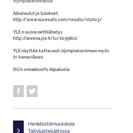
olympiakarsinnassa)
Aikataulut ja tulokset:
http://www.isuresults.com/results/nt2013/
YLE:n suora nettilähetys
http://areena.yle.fi/tv/2039802
YLE näyttää kattavasti olympiakarsinnan myös
tv-kanavillaan.
ISU:n ennakkoinfo kilpailusta
Henkilöstömuutoksia
Taitoluisteluliitossa