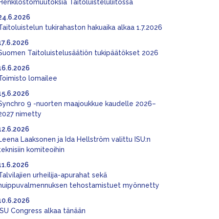
Henkilöstömuutoksia Taitoluisteluliitossa
24.6.2026
Taitoluistelun tukirahaston hakuaika alkaa 1.7.2026
17.6.2026
Suomen Taitoluistelusäätiön tukipäätökset 2026
16.6.2026
Toimisto lomailee
15.6.2026
Synchro 9 -nuorten maajoukkue kaudelle 2026–
2027 nimetty
12.6.2026
Leena Laaksonen ja Ida Hellström valittu ISU:n
teknisiin komiteoihin
11.6.2026
Talvilajien urheilija-apurahat sekä
huippuvalmennuksen tehostamistuet myönnetty
10.6.2026
ISU Congress alkaa tänään