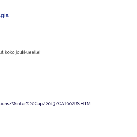
lgia
ut koko joukkueelle!
itions/Winter%20Cup/2013/CAT002RS.HTM