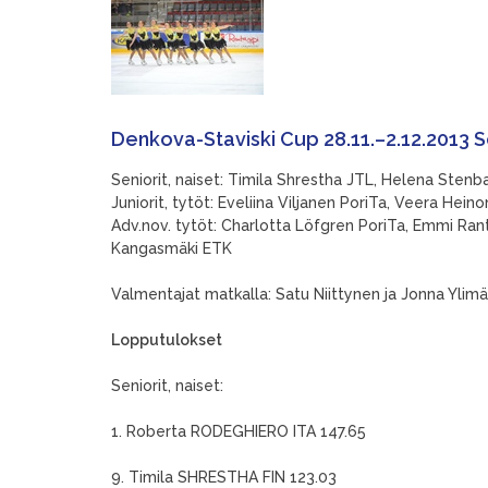
Denkova-Staviski Cup 28.11.–2.12.2013 So
Seniorit, naiset: Timila Shrestha JTL, Helena Sten
Juniorit, tytöt: Eveliina Viljanen PoriTa, Veera Hein
Adv.nov. tytöt: Charlotta Löfgren PoriTa, Emmi Rant
Kangasmäki ETK
Valmentajat matkalla: Satu Niittynen ja Jonna Ylimä
Lopputulokset
Seniorit, naiset:
1. Roberta RODEGHIERO ITA 147.65
9. Timila SHRESTHA FIN 123.03