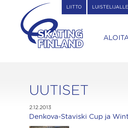
Skip
LIITTO
LUISTELIJALL
to
content
ALOIT
UUTISET
2.12.2013
Denkova-Staviski Cup ja Winte