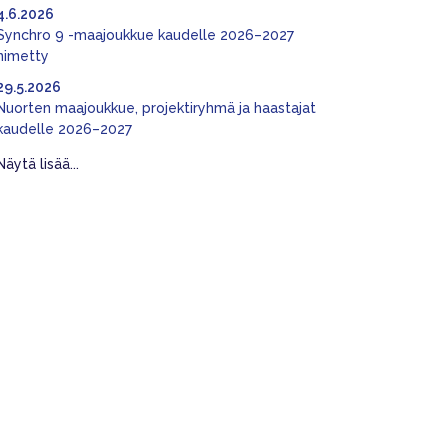
4.6.2026
Synchro 9 -maajoukkue kaudelle 2026–2027
nimetty
29.5.2026
Nuorten maajoukkue, projektiryhmä ja haastajat
kaudelle 2026–2027
Näytä lisää...