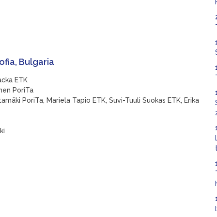
fia, Bulgaria
backa ETK
onen PoriTa
amäki PoriTa, Mariela Tapio ETK, Suvi-Tuuli Suokas ETK, Erika
ki