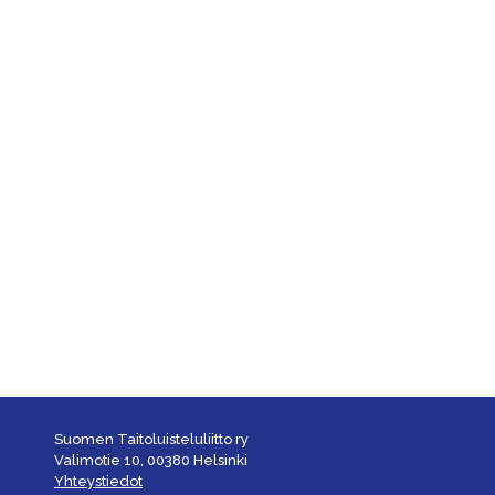
Suomen Taitoluisteluliitto ry
Valimotie 10, 00380 Helsinki
Yhteystiedot