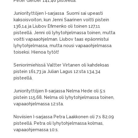
Peter Gerber 141,46 pisteellä.
Juniorityttöjen I-sarjassa Suomi sai upeasti
kaksoisvoiton, kun Jenni Saarinen voitti pistein
136,14 ja Liubov Efimenko oli toinen 127,11
pisteellä. Jenni oli lyhytohjelmassa toinen, mutta
voitti vapaaohjelman. Liubov taas epäonnistui
lyhytohjelmassa, mutta nousi vapaaohjelmassa
toiseksi. Hienoa tytöt!
Seniorimiehissä Valtter Virtanen oli kahdeksas
pistein 161,73 ja Julian Lagus 12:sta 134,34
pisteellä.
Juniorityttöjen II-sarjassa Nelma Hede oli 5:s
pistein 115,68. Nelma oli lyhytohjelmassa toinen,
vapaaohjelmassa 12:sta.
Noviisien I-sarjassa Petra Laakkonen oli 7:s 82,09
pisteellä. Petra oli lyhytohjelmassa kolmas,
vapaaohjemassa 10:s.