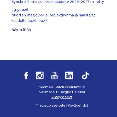
Synchro 9 -maajoukkue kaudelle 2026–2027 nimetty
29.5.2026
Nuorten maajoukkue, projektiryhmä ja haastajat
kaudelle 2026–2027
Näytä lisää...
Suomen Taitoluisteluliitto ry
Valimotie 10, 00380 Helsinki
Yhteystiedot
Tietosuojaseloste
|
Käyttöehdot