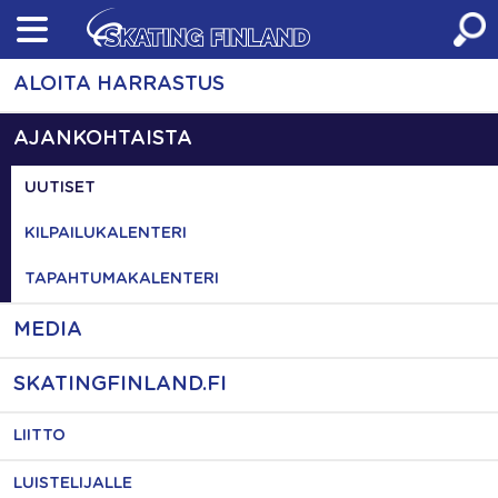
Skip
to
content
ALOITA HARRASTUS
AJANKOHTAISTA
UUTISET
KILPAILUKALENTERI
TAPAHTUMAKALENTERI
MEDIA
SKATINGFINLAND.FI
LIITTO
LUISTELIJALLE