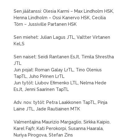
Sen jäätanssi: Olesia Karmi – Max Lindholm HSK,
Henna Lindholm – Ossi Kanervo HSK, Cecilia
Törn – Jussiville Partanen HSK
Sen miehet: Julian Lagus JTL, Valtter Virtanen
KeLS
Sen naiset: Seidi Rantanen EsJt, Timila Shrestha
JTL
Jun pojat: Roman Galay LrTL, Tino Olenius
TapTL, Juho Pirinen LrTL
Jun tytöt: Liubov Efimenko LTL, Nelma Hede
EsJt, Jenni Saarinen TapTL
Adv. nov. tytöt: Petra Laakkonen TapTL, Pinja
Laine JTL, Jade Rautiainen MTK
Valmentajina Maurizio Margaglio, Sirkka Kaipio,
Karel Fajfr, Kati Perokorpi, Susanna Haarala,
Nuriya Pirogova, Stefan Zins