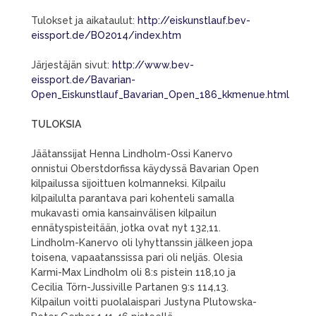
Tulokset ja aikataulut:
http://eiskunstlauf.bev-
eissport.de/BO2014/index.htm
Järjestäjän sivut:
http://www.bev-
eissport.de/Bavarian-
Open_Eiskunstlauf_Bavarian_Open_186_kkmenue.html
TULOKSIA
Jäätanssijat Henna Lindholm-Ossi Kanervo
onnistui Oberstdorfissa käydyssä Bavarian Open
kilpailussa sijoittuen kolmanneksi. Kilpailu
kilpailulta parantava pari kohenteli samalla
mukavasti omia kansainvälisen kilpailun
ennätyspisteitään, jotka ovat nyt 132,11.
Lindholm-Kanervo oli lyhyttanssin jälkeen jopa
toisena, vapaatanssissa pari oli neljäs. Olesia
Karmi-Max Lindholm oli 8:s pistein 118,10 ja
Cecilia Törn-Jussiville Partanen 9:s 114,13.
Kilpailun voitti puolalaispari Justyna Plutowska-