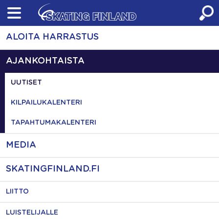
Skip
to
content
ALOITA HARRASTUS
AJANKOHTAISTA
UUTISET
KILPAILUKALENTERI
TAPAHTUMAKALENTERI
MEDIA
SKATINGFINLAND.FI
LIITTO
LUISTELIJALLE