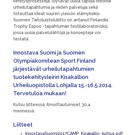
kehitysprosesseja, löytävät uusia tapoja ideoida
urheilutapahtumia ja niiden palveluja sekä
toteuttaa ideat suuren yleisön elämyksiksi.
Suomen Taitoluisteluliitto on antanut Finlandia
Trophy Espoo -tapahtuman testilaboratorioksi,
jossa uusia palvelulähtöjä ja konsepteja voi
testata.
Innostava Suomi ja Suomen
Olympiakomitean Sport Finland
järjestävät urheilutapahtumien
tuotekehitysleirin Kisakallion
Urheiluopistolla Lohjalla 15.-16.5.2014.
Tervetuloa mukaan!
Kutsu liitteessä. Ilmoittautumiset 30.4.
mennessä.
Liitteet
InnostavaSuomi2017CAMP_Kisakallio_kutsu1.pdf