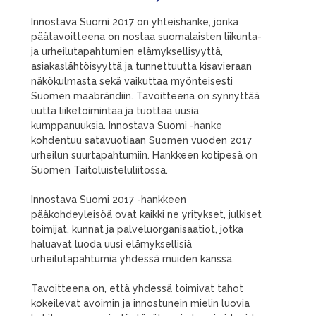
Innostava Suomi 2017 on yhteishanke, jonka
päätavoitteena on nostaa suomalaisten liikunta-
ja urheilutapahtumien elämyksellisyyttä,
asiakaslähtöisyyttä ja tunnettuutta kisavieraan
näkökulmasta sekä vaikuttaa myönteisesti
Suomen maabrändiin. Tavoitteena on synnyttää
uutta liiketoimintaa ja tuottaa uusia
kumppanuuksia. Innostava Suomi -hanke
kohdentuu satavuotiaan Suomen vuoden 2017
urheilun suurtapahtumiin. Hankkeen kotipesä on
Suomen Taitoluisteluliitossa.
Innostava Suomi 2017 -hankkeen
pääkohdeyleisöä ovat kaikki ne yritykset, julkiset
toimijat, kunnat ja palveluorganisaatiot, jotka
haluavat luoda uusi elämyksellisiä
urheilutapahtumia yhdessä muiden kanssa.
Tavoitteena on, että yhdessä toimivat tahot
kokeilevat avoimin ja innostunein mielin luovia