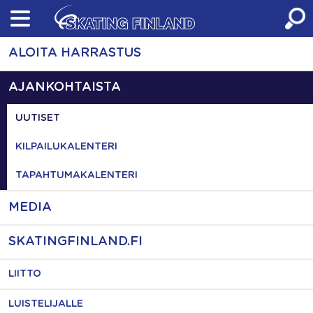
Skip
to
content
ALOITA HARRASTUS
AJANKOHTAISTA
UUTISET
KILPAILUKALENTERI
TAPAHTUMAKALENTERI
MEDIA
SKATINGFINLAND.FI
LIITTO
LUISTELIJALLE