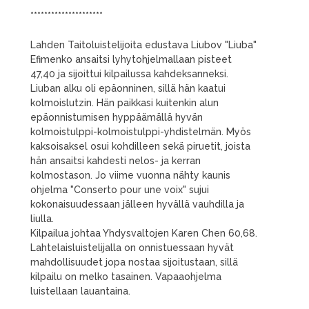
*********************
Lahden Taitoluistelijoita edustava Liubov "Liuba"
Efimenko ansaitsi lyhytohjelmallaan pisteet
47,40 ja sijoittui kilpailussa kahdeksanneksi.
Liuban alku oli epäonninen, sillä hän kaatui
kolmoislutzin. Hän paikkasi kuitenkin alun
epäonnistumisen hyppäämällä hyvän
kolmoistulppi-kolmoistulppi-yhdistelmän. Myös
kaksoisaksel osui kohdilleen sekä piruetit, joista
hän ansaitsi kahdesti nelos- ja kerran
kolmostason. Jo viime vuonna nähty kaunis
ohjelma "Conserto pour une voix" sujui
kokonaisuudessaan jälleen hyvällä vauhdilla ja
liulla.
Kilpailua johtaa Yhdysvaltojen Karen Chen 60,68.
Lahtelaisluistelijalla on onnistuessaan hyvät
mahdollisuudet jopa nostaa sijoitustaan, sillä
kilpailu on melko tasainen. Vapaaohjelma
luistellaan lauantaina.