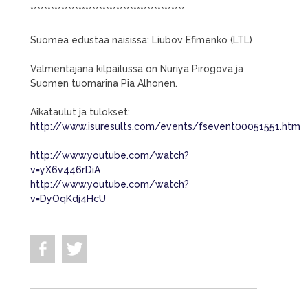
*********************************************
Suomea edustaa naisissa: Liubov Efimenko (LTL)
Valmentajana kilpailussa on Nuriya Pirogova ja
Suomen tuomarina Pia Alhonen.
Aikataulut ja tulokset:
http://www.isuresults.com/events/fsevent00051551.htm
http://www.youtube.com/watch?
v=yX6v446rDiA
http://www.youtube.com/watch?
v=DyOqKdj4HcU