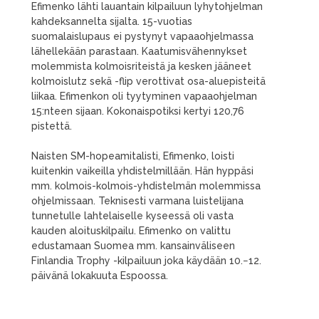
Efimenko lähti lauantain kilpailuun lyhytohjelman
kahdeksannelta sijalta. 15-vuotias
suomalaislupaus ei pystynyt vapaaohjelmassa
lähellekään parastaan. Kaatumisvähennykset
molemmista kolmoisriteistä ja kesken jääneet
kolmoislutz sekä -flip verottivat osa-aluepisteitä
liikaa. Efimenkon oli tyytyminen vapaaohjelman
15:nteen sijaan. Kokonaispotiksi kertyi 120,76
pistettä.
Naisten SM-hopeamitalisti, Efimenko, loisti
kuitenkin vaikeilla yhdistelmillään. Hän hyppäsi
mm. kolmois-kolmois-yhdistelmän molemmissa
ohjelmissaan. Teknisesti varmana luistelijana
tunnetulle lahtelaiselle kyseessä oli vasta
kauden aloituskilpailu. Efimenko on valittu
edustamaan Suomea mm. kansainväliseen
Finlandia Trophy -kilpailuun joka käydään 10.−12.
päivänä lokakuuta Espoossa.