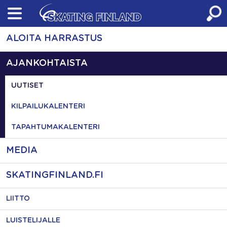
Skip
to
content
ALOITA HARRASTUS
AJANKOHTAISTA
UUTISET
KILPAILUKALENTERI
TAPAHTUMAKALENTERI
MEDIA
SKATINGFINLAND.FI
LIITTO
LUISTELIJALLE