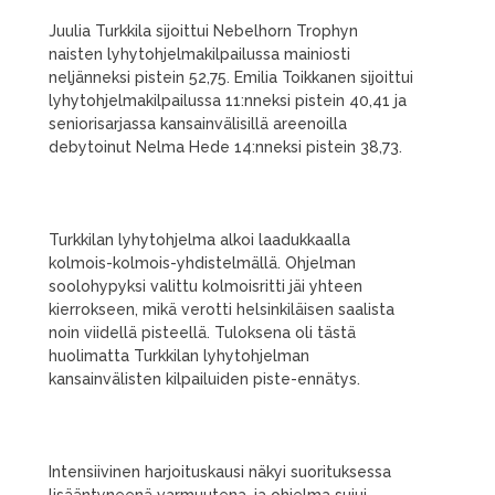
Juulia Turkkila sijoittui Nebelhorn Trophyn
naisten lyhytohjelmakilpailussa mainiosti
neljänneksi pistein 52,75. Emilia Toikkanen sijoittui
lyhytohjelmakilpailussa 11:nneksi pistein 40,41 ja
seniorisarjassa kansainvälisillä areenoilla
debytoinut Nelma Hede 14:nneksi pistein 38,73.
Turkkilan lyhytohjelma alkoi laadukkaalla
kolmois-kolmois-yhdistelmällä. Ohjelman
soolohypyksi valittu kolmoisritti jäi yhteen
kierrokseen, mikä verotti helsinkiläisen saalista
noin viidellä pisteellä. Tuloksena oli tästä
huolimatta Turkkilan lyhytohjelman
kansainvälisten kilpailuiden piste-ennätys.
Intensiivinen harjoituskausi näkyi suorituksessa