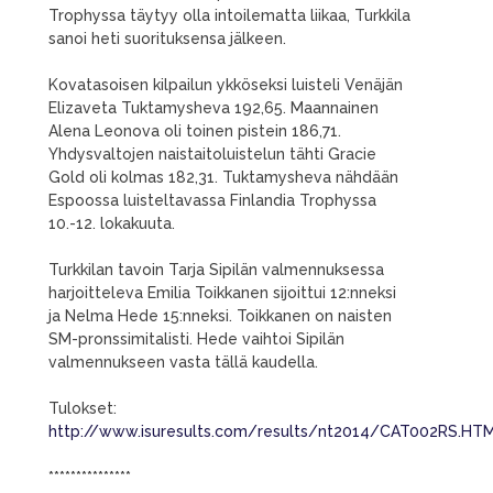
Trophyssa täytyy olla intoilematta liikaa, Turkkila
sanoi heti suorituksensa jälkeen.
Kovatasoisen kilpailun ykköseksi luisteli Venäjän
Elizaveta Tuktamysheva 192,65. Maannainen
Alena Leonova oli toinen pistein 186,71.
Yhdysvaltojen naistaitoluistelun tähti Gracie
Gold oli kolmas 182,31. Tuktamysheva nähdään
Espoossa luisteltavassa Finlandia Trophyssa
10.-12. lokakuuta.
Turkkilan tavoin Tarja Sipilän valmennuksessa
harjoitteleva Emilia Toikkanen sijoittui 12:nneksi
ja Nelma Hede 15:nneksi. Toikkanen on naisten
SM-pronssimitalisti. Hede vaihtoi Sipilän
valmennukseen vasta tällä kaudella.
Tulokset:
http://www.isuresults.com/results/nt2014/CAT002RS.HT
***************