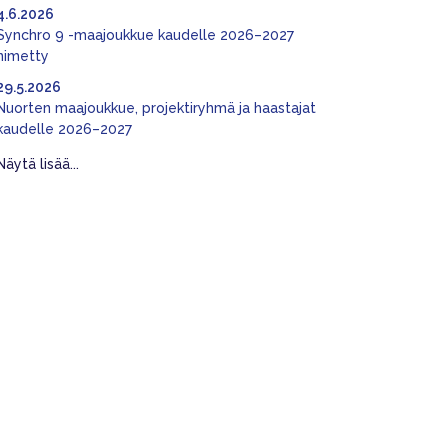
4.6.2026
Synchro 9 -maajoukkue kaudelle 2026–2027
nimetty
29.5.2026
Nuorten maajoukkue, projektiryhmä ja haastajat
kaudelle 2026–2027
Näytä lisää...