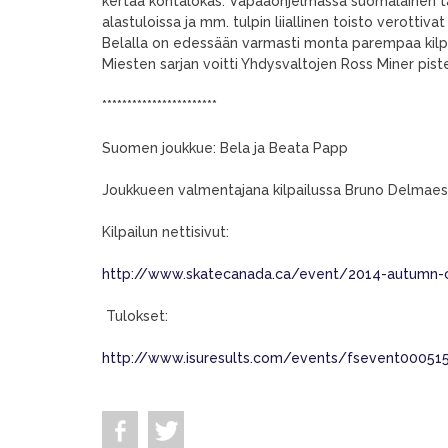
kertaa kohtalokas. Vapaaohjelmassa suomalainen t
alastuloissa ja mm. tulpin liiallinen toisto verottiva
Belalla on edessään varmasti monta parempaa kilpa
Miesten sarjan voitti Yhdysvaltojen Ross Miner piste
***********************
Suomen joukkue: Bela ja Beata Papp
Joukkueen valmentajana kilpailussa Bruno Delmaes
Kilpailun nettisivut:
http://www.skatecanada.ca/event/2014-autumn-cl
Tulokset:
http://www.isuresults.com/events/fsevent00051