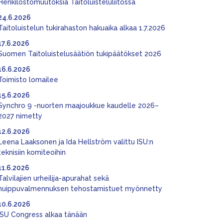
Henkilöstömuutoksia Taitoluisteluliitossa
24.6.2026
Taitoluistelun tukirahaston hakuaika alkaa 1.7.2026
17.6.2026
Suomen Taitoluistelusäätiön tukipäätökset 2026
16.6.2026
Toimisto lomailee
15.6.2026
Synchro 9 -nuorten maajoukkue kaudelle 2026–
2027 nimetty
12.6.2026
Leena Laaksonen ja Ida Hellström valittu ISU:n
teknisiin komiteoihin
11.6.2026
Talvilajien urheilija-apurahat sekä
huippuvalmennuksen tehostamistuet myönnetty
10.6.2026
ISU Congress alkaa tänään