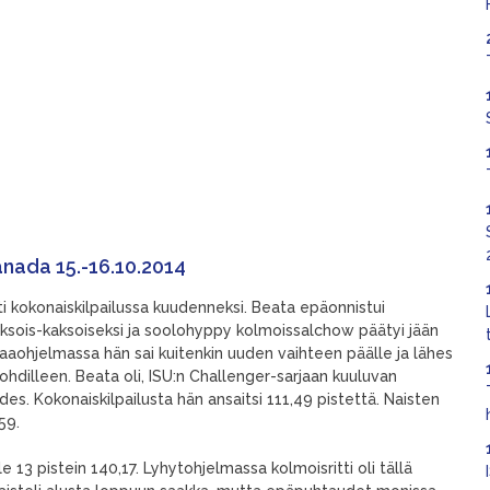
Kanada 15.-16.10.2014
i kokonaiskilpailussa kuudenneksi. Beata epäonnistui
aksois-kaksoiseksi ja soolohyppy kolmoissalchow päätyi jään
aohjelmassa hän sai kuitenkin uuden vaihteen päälle ja lähes
kohdilleen. Beata oli, ISU:n Challenger-sarjaan kuuluvan
es. Kokonaiskilpailusta hän ansaitsi 111,49 pistettä. Naisten
59.
le 13 pistein 140,17. Lyhytohjelmassa kolmoisritti oli tällä