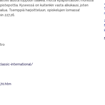
aisteli alusta loppuun saakka, mutta epäpuhtaudet monissa
t pistepottia. Kyseessä on kuitenkin vasta alkukausi, joten
ilua. Tsemppiä harjoitteluun, opiskelujen lomassa!
in 227,26.
tro
assic-international/
570.htm