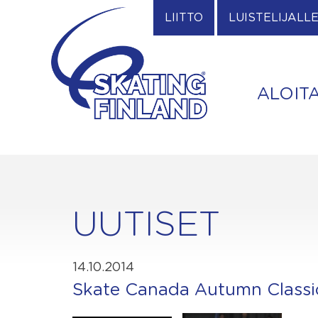
Skip
LIITTO
LUISTELIJALL
to
content
ALOIT
UUTISET
14.10.2014
Skate Canada Autumn Classic 