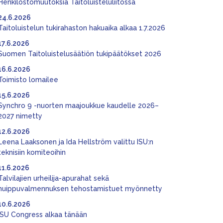
Henkilöstömuutoksia Taitoluisteluliitossa
24.6.2026
Taitoluistelun tukirahaston hakuaika alkaa 1.7.2026
17.6.2026
Suomen Taitoluistelusäätiön tukipäätökset 2026
16.6.2026
Toimisto lomailee
15.6.2026
Synchro 9 -nuorten maajoukkue kaudelle 2026–
2027 nimetty
12.6.2026
Leena Laaksonen ja Ida Hellström valittu ISU:n
teknisiin komiteoihin
11.6.2026
Talvilajien urheilija-apurahat sekä
huippuvalmennuksen tehostamistuet myönnetty
10.6.2026
ISU Congress alkaa tänään