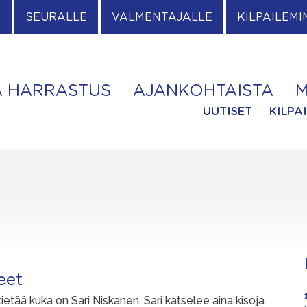
E
SEURALLE
VALMENTAJALLE
KILPAILEMI
A HARRASTUS
AJANKOHTAISTA
M
UUTISET
KILPA
eet
ietää kuka on Sari Niskanen. Sari katselee aina kisoja