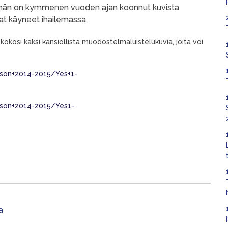
een hän on kymmenen vuoden ajan koonnut kuvista
at käyneet ihailemassa.
 kokosi kaksi kansiollista muodostelmaluistelukuvia, joita voi
ason+2014-2015/Yes+1-
ason+2014-2015/Yes1-
a