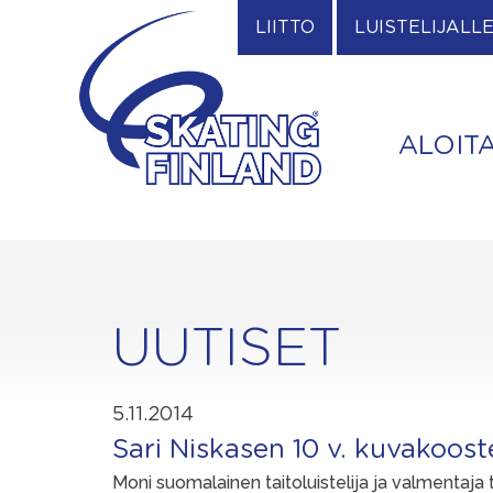
Skip
LIITTO
LUISTELIJALL
to
content
ALOIT
UUTISET
5.11.2014
Sari Niskasen 10 v. kuvakoost
Moni suomalainen taitoluistelija ja valmentaja t