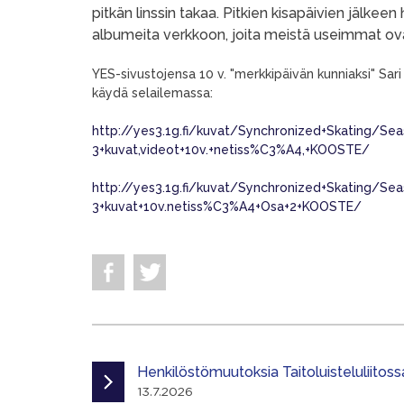
pitkän linssin takaa. Pitkien kisapäivien jälk
albumeita verkkoon, joita meistä useimmat ov
YES-sivustojensa 10 v. "merkkipäivän kunniaksi" Sari
käydä selailemassa:
http://yes3.1g.fi/kuvat/Synchronized+Skating/Se
3+kuvat,videot+10v.+netiss%C3%A4,+KOOSTE/
http://yes3.1g.fi/kuvat/Synchronized+Skating/Se
3+kuvat+10v.netiss%C3%A4+Osa+2+KOOSTE/
Henkilöstömuutoksia Taitoluisteluliitoss
13.7.2026