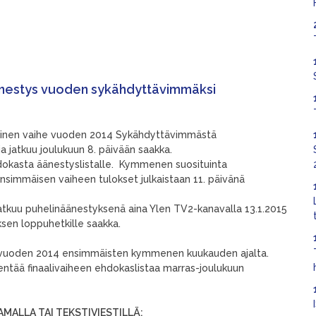
estys vuoden sykähdyttävimmäksi
inen vaihe vuoden 2014 Sykähdyttävimmästä
a jatkuu joulukuun 8. päivään saakka.
hdokasta äänestyslistalle. Kymmenen suosituinta
Ensimmäisen vaiheen tulokset julkaistaan 11. päivänä
atkuu puhelinäänestyksenä aina Ylen TV2-kanavalla 13.1.2015
sen loppuhetkille saakka.
ä vuoden 2014 ensimmäisten kymmenen kuukauden ajalta.
entää finaalivaiheen ehdokaslistaa marras-joulukuun
ALLA TAI TEKSTIVIESTILLÄ: