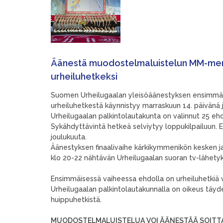
Äänestä muodostelmaluistelun MM-men
urheiluhetkeksi
Suomen Urheilugaalan yleisöäänestyksen ensimmä
urheiluhetkestä käynnistyy marraskuun 14. päivänä j
Urheilugaalan palkintolautakunta on valinnut 25 e
Sykähdyttävintä hetkeä selviytyy loppukilpailuun. 
joulukuuta.
Äänestyksen finaalivaihe kärkikymmenikön kesken j
klo 20-22 nähtävän Urheilugaalan suoran tv-lähetyk
Ensimmäisessä vaiheessa ehdolla on urheiluhetki
Urheilugaalan palkintolautakunnalla on oikeus täyd
huippuhetkistä.
MUODOSTELMALUISTELUA VOI ÄÄNESTÄÄ SOITTAM