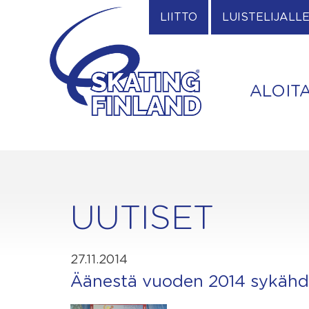
Skip
LIITTO
LUISTELIJALL
to
content
ALOIT
UUTISET
27.11.2014
Äänestä vuoden 2014 sykähdy