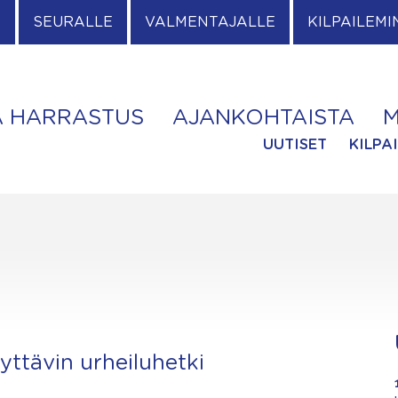
E
SEURALLE
VALMENTAJALLE
KILPAILEMI
A HARRASTUS
AJANKOHTAISTA
M
UUTISET
KILPA
ttävin urheiluhetki