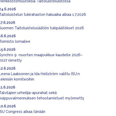
Henkilöstömuutoksia Taitoluisteluliitossa
24.6.2026
Taitoluistelun tukirahaston hakuaika alkaa 1.7.2026
17.6.2026
Suomen Taitoluistelusäätiön tukipäätökset 2026
16.6.2026
Toimisto lomailee
15.6.2026
Synchro 9 -nuorten maajoukkue kaudelle 2026–
2027 nimetty
12.6.2026
Leena Laaksonen ja Ida Hellström valittu ISU:n
teknisiin komiteoihin
11.6.2026
Talvilajien urheilija-apurahat sekä
huippuvalmennuksen tehostamistuet myönnetty
10.6.2026
ISU Congress alkaa tänään