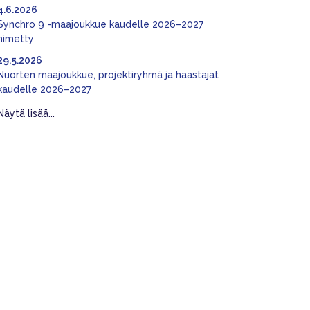
4.6.2026
Synchro 9 -maajoukkue kaudelle 2026–2027
nimetty
29.5.2026
Nuorten maajoukkue, projektiryhmä ja haastajat
kaudelle 2026–2027
Näytä lisää...