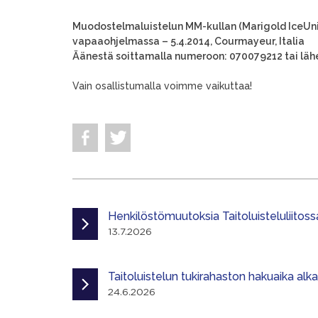
Muodostelmaluistelun MM-kullan (Marigold IceUni
vapaaohjelmassa – 5.4.2014, Courmayeur, Italia
Äänestä soittamalla numeroon: 070079212 tai lähe
Vain osallistumalla voimme vaikuttaa!
Henkilöstömuutoksia Taitoluisteluliitoss
13.7.2026
Taitoluistelun tukirahaston hakuaika alk
24.6.2026