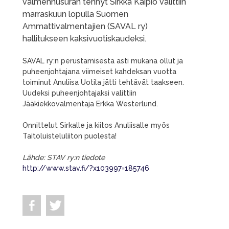
valmennusuran tehnyt Sirkka Kaipio valittiin
marraskuun lopulla Suomen
Ammattivalmentajien (SAVAL ry)
hallitukseen kaksivuotiskaudeksi.
SAVAL ry:n perustamisesta asti mukana ollut ja
puheenjohtajana viimeiset kahdeksan vuotta
toiminut Anuliisa Uotila jätti tehtävät taakseen.
Uudeksi puheenjohtajaksi valittiin
Jääkiekkovalmentaja Erkka Westerlund.
Onnittelut Sirkalle ja kiitos Anuliisalle myös
Taitoluisteluliiton puolesta!
Lähde: STAV ry:n tiedote
http://www.stav.fi/?x103997=185746