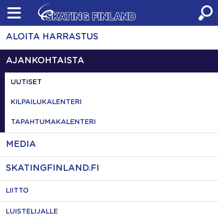
Skip
to
content
ALOITA HARRASTUS
AJANKOHTAISTA
UUTISET
KILPAILUKALENTERI
TAPAHTUMAKALENTERI
MEDIA
SKATINGFINLAND.FI
LIITTO
LUISTELIJALLE