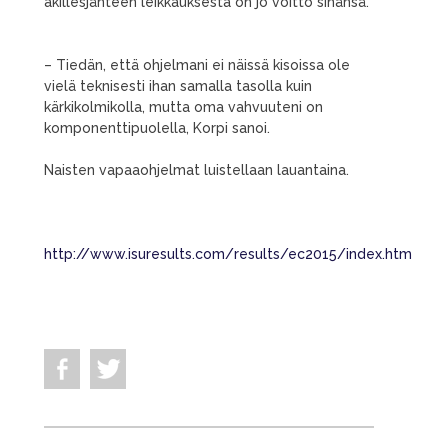
akillesjänteen leikkauksesta on jo voitto sinänsä.
– Tiedän, että ohjelmani ei näissä kisoissa ole
vielä teknisesti ihan samalla tasolla kuin
kärkikolmikolla, mutta oma vahvuuteni on
komponenttipuolella, Korpi sanoi.
Naisten vapaaohjelmat luistellaan lauantaina.
http://www.isuresults.com/results/ec2015/index.htm