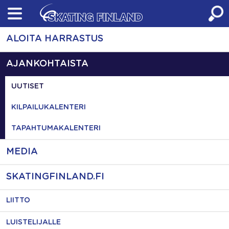
Skip
to
content
ALOITA HARRASTUS
AJANKOHTAISTA
UUTISET
KILPAILUKALENTERI
TAPAHTUMAKALENTERI
MEDIA
SKATINGFINLAND.FI
LIITTO
LUISTELIJALLE