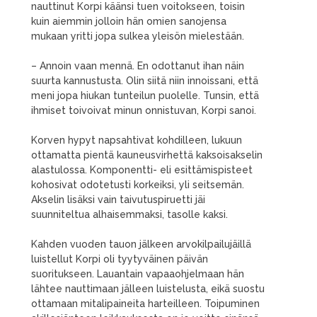
nauttinut Korpi käänsi tuen voitokseen, toisin
kuin aiemmin jolloin hän omien sanojensa
mukaan yritti jopa sulkea yleisön mielestään.
– Annoin vaan mennä. En odottanut ihan näin
suurta kannustusta. Olin siitä niin innoissani, että
meni jopa hiukan tunteilun puolelle. Tunsin, että
ihmiset toivoivat minun onnistuvan, Korpi sanoi.
Korven hypyt napsahtivat kohdilleen, lukuun
ottamatta pientä kauneusvirhettä kaksoisakselin
alastulossa. Komponentti- eli esittämispisteet
kohosivat odotetusti korkeiksi, yli seitsemän.
Akselin lisäksi vain taivutuspiruetti jäi
suunniteltua alhaisemmaksi, tasolle kaksi.
Kahden vuoden tauon jälkeen arvokilpailujäillä
luistellut Korpi oli tyytyväinen päivän
suoritukseen. Lauantain vapaaohjelmaan hän
lähtee nauttimaan jälleen luistelusta, eikä suostu
ottamaan mitalipaineita harteilleen. Toipuminen