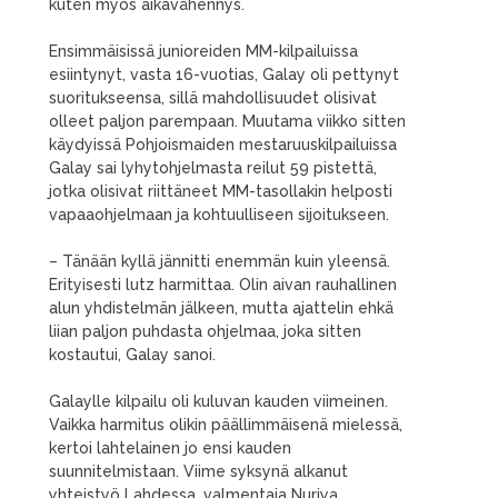
kuten myös aikavähennys.
Ensimmäisissä junioreiden MM-kilpailuissa
esiintynyt, vasta 16-vuotias, Galay oli pettynyt
suoritukseensa, sillä mahdollisuudet olisivat
olleet paljon parempaan. Muutama viikko sitten
käydyissä Pohjoismaiden mestaruuskilpailuissa
Galay sai lyhytohjelmasta reilut 59 pistettä,
jotka olisivat riittäneet MM-tasollakin helposti
vapaaohjelmaan ja kohtuulliseen sijoitukseen.
– Tänään kyllä jännitti enemmän kuin yleensä.
Erityisesti lutz harmittaa. Olin aivan rauhallinen
alun yhdistelmän jälkeen, mutta ajattelin ehkä
liian paljon puhdasta ohjelmaa, joka sitten
kostautui, Galay sanoi.
Galaylle kilpailu oli kuluvan kauden viimeinen.
Vaikka harmitus olikin päällimmäisenä mielessä,
kertoi lahtelainen jo ensi kauden
suunnitelmistaan. Viime syksynä alkanut
yhteistyö Lahdessa, valmentaja Nuriya