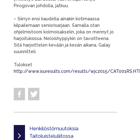
Pirogovan johdolla, jatkuu.
– Siirryn ensi kaudella ainakin kotimaassa
kilpailemaan seniorisarjaan. Samalla otan
ohjelmistooni kolmoisakselin, joka on mennyt jo
harjoituksissa. Neloishyppykin on tavoitteena.
Sitä harjoittelen kevään ja kesän aikana, Galay
suunnitteli.
Tulokset
http://www.isuresults.com/results/wjc2015/CAT001RS.H
Henkilöstömuutoksia
Taitoluisteluliitossa