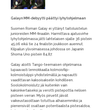
Galayn MM-debyytti päättyi lyhytohjelmaan
Suomen Roman Galay ei yltänyt taitoluistelun
junioreiden MM-finaaliin. Harmittava ajatusvirhe
lyhytohjelmassa jätti lahtelaisen sijalle 36 pistein
45,06 eikä tie 24 finalistin joukkoon auennut.
Kilpailun ylivoimaisessa johdossa on Japanin
Shoma Uno pistein 84,87.
Galay aloitti Tango-teemaisen ohjelmansa
lupaavasti lennokkaalla kolmoisflip-
kolmoistulppi-yhdistelmällä ja napsautti
vaadittavan kaksoisakselin kohdilleen.
Soolokolmoislutz jäi kuitenkin vain
kaksinkertaiseksi ja verotti pistepottia nelisen
pisteen verran. Myös piruetit jäivät
vaikeustasoiltaan totuttua alhaisemmiksi ja
pienensivät osaltaan potentiaalista pistesaldoa,