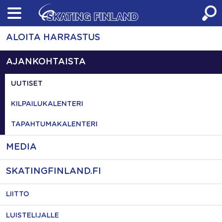
Skip
to
content
ALOITA HARRASTUS
AJANKOHTAISTA
UUTISET
KILPAILUKALENTERI
TAPAHTUMAKALENTERI
MEDIA
SKATINGFINLAND.FI
LIITTO
LUISTELIJALLE