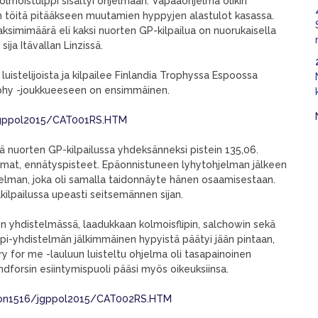
olmoistulppi sisältyi ohjelmaan. Vapaaohjelma olikin
ään töitä pitääkseen muutamien hyppyjen alastulot kasassa.
ksimimäärä eli kaksi nuorten GP-kilpailua on nuorukaisella
sija Itävallan Linzissä.
istelijoista ja kilpailee Finlandia Trophyssa Espoossa
ophy -joukkueeseen on ensimmäinen.
/jgppol2015/CAT001RS.HTM
sä nuorten GP-kilpailussa yhdeksänneksi pistein 135,06.
amat, ennätyspisteet. Epäonnistuneen lyhytohjelman jälkeen
hjelman, joka oli samalla taidonnäyte hänen osaamisestaan.
ilpailussa upeasti seitsemännen sijan.
nen yhdistelmässä, laadukkaan kolmoisflipin, salchowin sekä
ppi-yhdistelmän jälkimmäinen hypyistä päätyi jään pintaan,
cry for me -lauluun luisteltu ohjelma oli tasapainoinen
dforsin esiintymispuoli pääsi myös oikeuksiinsa.
ason1516/jgppol2015/CAT002RS.HTM