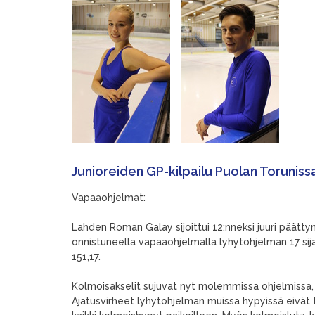
Junioreiden GP-kilpailu Puolan Torunissa
Vapaaohjelmat:
Lahden Roman Galay sijoittui 12:nneksi juuri päätty
onnistuneella vapaaohjelmalla lyhytohjelman 17 sij
151,17.
Kolmoisakselit sujuvat nyt molemmissa ohjelmissa, se
Ajatusvirheet lyhytohjelman muissa hypyissä eivät 