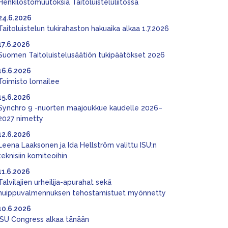
Henkilöstömuutoksia Taitoluisteluliitossa
24.6.2026
Taitoluistelun tukirahaston hakuaika alkaa 1.7.2026
17.6.2026
Suomen Taitoluistelusäätiön tukipäätökset 2026
16.6.2026
Toimisto lomailee
15.6.2026
Synchro 9 -nuorten maajoukkue kaudelle 2026–
2027 nimetty
12.6.2026
Leena Laaksonen ja Ida Hellström valittu ISU:n
teknisiin komiteoihin
11.6.2026
Talvilajien urheilija-apurahat sekä
huippuvalmennuksen tehostamistuet myönnetty
10.6.2026
ISU Congress alkaa tänään