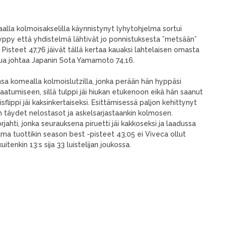
aalla kolmoisakselilla käynnistynyt lyhytohjelma sortui
ohyppy että yhdistelmä lähtivät jo ponnistuksesta ”metsään”
 Pisteet 47,76 jäivät tällä kertaa kauaksi lahtelaisen omasta
ailua johtaa Japanin Sota Yamamoto 74,16.
ansa komealla kolmoislutzilla, jonka perään hän hyppäsi
aatumiseen, sillä tulppi jäi hiukan etukenoon eikä hän saanut
ippi jäi kaksinkertaiseksi. Esittämisessä paljon kehittynyt
n täydet nelostasot ja askelsarjastaankin kolmosen.
jahti, jonka seurauksena piruetti jäi kakkoseksi ja laadussa
elma tuottikin season best -pisteet 43,05 ei Viveca ollut
tenkin 13:s sija 33 luistelijan joukossa.