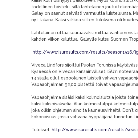
kaikki kolmoishypyt paikoilleen. Myös kolmoislutz-k
todellinen taistelu, sillä lahtelainen joutui tekem
Galay on saanut selvästi varmuutta luisteluunsa. Ma
nyt takana. Kaksi viikkoa sitten tuloksena oli kuudes 
Lahtelainen ottaa seuraavaksi mittaa vanhemmista lu
kahden viikon kuluttua. Galaylle kutsu Suomen Tr
http://www.isuresults.com/results/season1516
Viveca Lindfors sijoittui Puolan Torunissa käytäväs
Kyseessä on Vivecan kansainväliset, ISU:n noteera
13 sijalla ollut espoolainen luisteli vahvan vapaao
Vapaaohjelman 92,00 pistettä toivat vapaaohjelmak
Vapaaohjelma sisälsi kaksi kolmoislutzia joista toi
kaksi kaksoisakselia. Alun kolmoistulppi-kolmoistul
joka olikin ohjelman ainoita kauneusvirheitä. Don´t 
kokonaisuus, jossa vahvana hyppääjänä tunnetun Lin
Tulokset:
http://www.isuresults.com/results/se