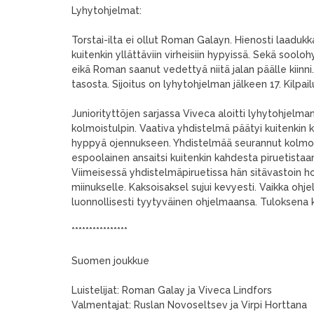
Lyhytohjelmat:
Torstai-ilta ei ollut Roman Galayn. Hienosti laadukk
kuitenkin yllättäviin virheisiin hypyissä. Sekä sool
eikä Roman saanut vedettyä niitä jalan päälle kiinni.
tasosta. Sijoitus on lyhytohjelman jälkeen 17. Kilp
Juniorityttöjen sarjassa Viveca aloitti lyhytohjelm
kolmoistulpin. Vaativa yhdistelmä päätyi kuitenkin k
hyppyä ojennukseen. Yhdistelmää seurannut kolmoisfl
espoolainen ansaitsi kuitenkin kahdesta piruetistaa
Viimeisessä yhdistelmäpiruetissa hän sitävastoin hor
miinukselle. Kaksoisaksel sujui kevyesti. Vaikka ohj
luonnollisesti tyytyväinen ohjelmaansa. Tuloksena kui
****************
Suomen joukkue
Luistelijat: Roman Galay ja Viveca Lindfors
Valmentajat: Ruslan Novoseltsev ja Virpi Horttana