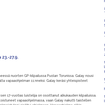
 23.-27.9.
neessä nuorten GP-kilpailussa Puolan Torunissa. Galay nousi
alta vapaaohjelman 11:nneksi. Galay keräsi yhteispisteet
n 17-vuotias luistelija on osoittanut alkukauden kilpailuissa.
toistuneet vapaaohjelmassa, vaan Galay nakutti taistellen