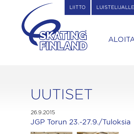
Skip
LIITTO
LUISTELIJALL
to
content
ALOIT
UUTISET
26.9.2015
JGP Torun 23.-27.9./Tuloksia