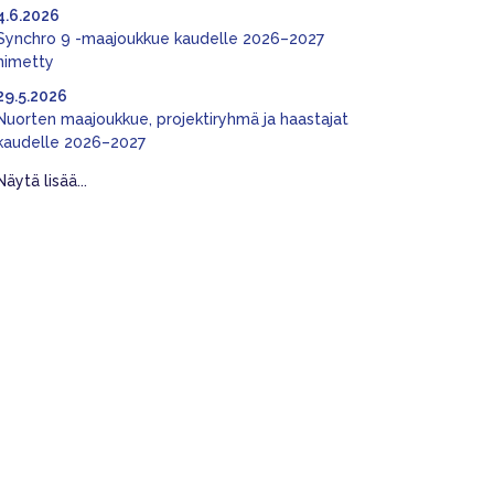
4.6.2026
Synchro 9 -maajoukkue kaudelle 2026–2027
nimetty
29.5.2026
Nuorten maajoukkue, projektiryhmä ja haastajat
kaudelle 2026–2027
Näytä lisää...