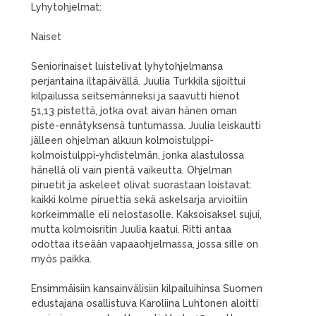
Lyhytohjelmat:
Naiset
Seniorinaiset luistelivat lyhytohjelmansa
perjantaina iltapäivällä. Juulia Turkkila sijoittui
kilpailussa seitsemänneksi ja saavutti hienot
51,13 pistettä, jotka ovat aivan hänen oman
piste-ennätyksensä tuntumassa. Juulia leiskautti
jälleen ohjelman alkuun kolmoistulppi-
kolmoistulppi-yhdistelmän, jonka alastulossa
hänellä oli vain pientä vaikeutta. Ohjelman
piruetit ja askeleet olivat suorastaan loistavat:
kaikki kolme piruettia sekä askelsarja arvioitiin
korkeimmalle eli nelostasolle. Kaksoisaksel sujui,
mutta kolmoisritin Juulia kaatui. Ritti antaa
odottaa itseään vapaaohjelmassa, jossa sille on
myös paikka.
Ensimmäisiin kansainvälisiin kilpailuihinsa Suomen
edustajana osallistuva Karoliina Luhtonen aloitti