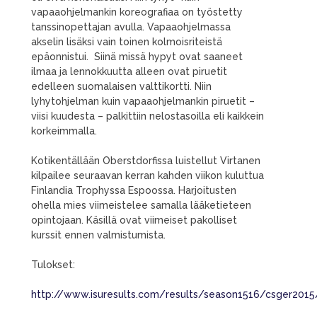
vapaaohjelmankin koreografiaa on työstetty
tanssinopettajan avulla. Vapaaohjelmassa
akselin lisäksi vain toinen kolmoisriteistä
epäonnistui. Siinä missä hypyt ovat saaneet
ilmaa ja lennokkuutta alleen ovat piruetit
edelleen suomalaisen valttikortti. Niin
lyhytohjelman kuin vapaaohjelmankin piruetit –
viisi kuudesta – palkittiin nelostasoilla eli kaikkein
korkeimmalla.
Kotikentällään Oberstdorfissa luistellut Virtanen
kilpailee seuraavan kerran kahden viikon kuluttua
Finlandia Trophyssa Espoossa. Harjoitusten
ohella mies viimeistelee samalla lääketieteen
opintojaan. Käsillä ovat viimeiset pakolliset
kurssit ennen valmistumista.
Tulokset:
http://www.isuresults.com/results/season1516/csger20