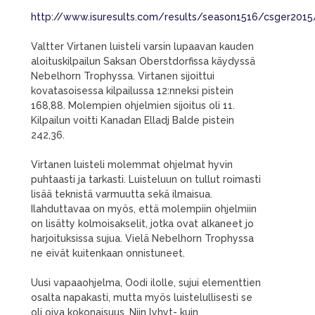
http://www.isuresults.com/results/season1516/csger20
Valtter Virtanen luisteli varsin lupaavan kauden
aloituskilpailun Saksan Oberstdorfissa käydyssä
Nebelhorn Trophyssa. Virtanen sijoittui
kovatasoisessa kilpailussa 12:nneksi pistein
168,88. Molempien ohjelmien sijoitus oli 11.
Kilpailun voitti Kanadan Elladj Balde pistein
242,36.
Virtanen luisteli molemmat ohjelmat hyvin
puhtaasti ja tarkasti. Luisteluun on tullut roimasti
lisää teknistä varmuutta sekä ilmaisua.
Ilahduttavaa on myös, että molempiin ohjelmiin
on lisätty kolmoisakselit, jotka ovat alkaneet jo
harjoituksissa sujua. Vielä Nebelhorn Trophyssa
ne eivät kuitenkaan onnistuneet.
Uusi vapaaohjelma, Oodi ilolle, sujui elementtien
osalta napakasti, mutta myös luistelullisesti se
oli oiva kokonaisuus. Niin lyhyt- kuin