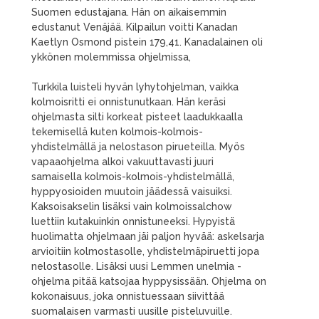
Suomen edustajana. Hän on aikaisemmin
edustanut Venäjää. Kilpailun voitti Kanadan
Kaetlyn Osmond pistein 179,41. Kanadalainen oli
ykkönen molemmissa ohjelmissa,
Turkkila luisteli hyvän lyhytohjelman, vaikka
kolmoisritti ei onnistunutkaan. Hän keräsi
ohjelmasta silti korkeat pisteet laadukkaalla
tekemisellä kuten kolmois-kolmois-
yhdistelmällä ja nelostason pirueteilla. Myös
vapaaohjelma alkoi vakuuttavasti juuri
samaisella kolmois-kolmois-yhdistelmällä,
hyppyosioiden muutoin jäädessä vaisuiksi.
Kaksoisakselin lisäksi vain kolmoissalchow
luettiin kutakuinkin onnistuneeksi. Hypyistä
huolimatta ohjelmaan jäi paljon hyvää: askelsarja
arvioitiin kolmostasolle, yhdistelmäpiruetti jopa
nelostasolle. Lisäksi uusi Lemmen unelmia -
ohjelma pitää katsojaa hyppysissään. Ohjelma on
kokonaisuus, joka onnistuessaan siivittää
suomalaisen varmasti uusille pisteluvuille.