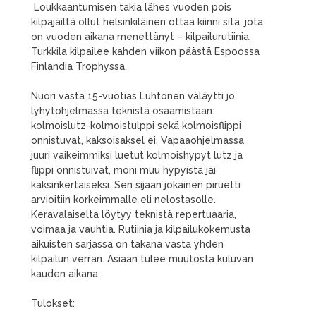
Loukkaantumisen takia lähes vuoden pois
kilpajäiltä ollut helsinkiläinen ottaa kiinni sitä, jota
on vuoden aikana menettänyt – kilpailurutiinia.
Turkkila kilpailee kahden viikon päästä Espoossa
Finlandia Trophyssa.
Nuori vasta 15-vuotias Luhtonen väläytti jo
lyhytohjelmassa teknistä osaamistaan:
kolmoislutz-kolmoistulppi sekä kolmoisflippi
onnistuvat, kaksoisaksel ei. Vapaaohjelmassa
juuri vaikeimmiksi luetut kolmoishypyt lutz ja
flippi onnistuivat, moni muu hypyistä jäi
kaksinkertaiseksi. Sen sijaan jokainen piruetti
arvioitiin korkeimmalle eli nelostasolle.
Keravalaiselta löytyy teknistä repertuaaria,
voimaa ja vauhtia. Rutiinia ja kilpailukokemusta
aikuisten sarjassa on takana vasta yhden
kilpailun verran. Asiaan tulee muutosta kuluvan
kauden aikana.
Tulokset: