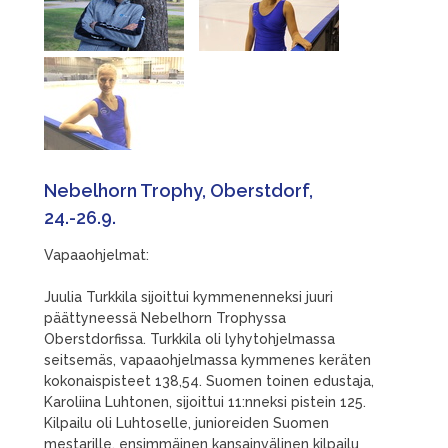
Nebelhorn Trophy, Oberstdorf,
24.-26.9.
Vapaaohjelmat:
Juulia Turkkila sijoittui kymmenenneksi juuri
päättyneessä Nebelhorn Trophyssa
Oberstdorfissa. Turkkila oli lyhytohjelmassa
seitsemäs, vapaaohjelmassa kymmenes keräten
kokonaispisteet 138,54. Suomen toinen edustaja,
Karoliina Luhtonen, sijoittui 11:nneksi pistein 125.
Kilpailu oli Luhtoselle, junioreiden Suomen
mestarille, ensimmäinen kansainvälinen kilpailu