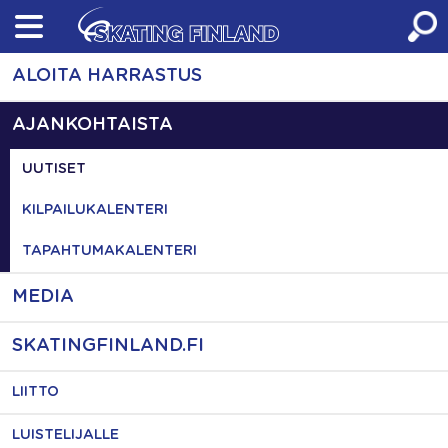
Skip
to
content
ALOITA HARRASTUS
AJANKOHTAISTA
UUTISET
KILPAILUKALENTERI
TAPAHTUMAKALENTERI
MEDIA
SKATINGFINLAND.FI
LIITTO
LUISTELIJALLE