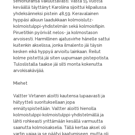
senioriuransa vakuuttavasti. Vasta 15 vuotta
keväällä täyttänyt Karoliina sijoittui kilpailussa
yhdeksänneksi pistein 48,59. Keravalainen
hyppäsi alkuun laadukkaan kolmoislutz-
kolmoistulppi-yhdistelmän sekä kolmoisflipin.
Piruetitkin pyörivät nelos- ja kolmostason
arvoisesti. Harmillinen ajatusvirhe hänelle sattui
kuitenkin akselissa, jonka ilmalento jäi täysin
kesken eikä hyppyä arvioitu lainkaan. Reilut
kolme pistettä jäi siten uupumaan pistepotista.
Tuloslistalla taakse jäi silti monta kokenutta
arvokisakävijää.
Miehet
Valtter Virtanen aloitti kautensa lupaavasti ja
hätyytteli suorituksellaan jopa
ennätyspisteitään. Valtter aloitti hienolla
kolmoistulppi-kolmoistulppi-yhdistelmällä ja
lähti rohkeasti yrittämään kesällä varmuutta
saanutta kolmoisakselia. Tällä kertaa aksel oli
vartin vajaa ja se päätyi kaatumiseen, mutta oli