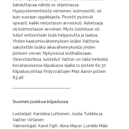
ilahduttavaa nähdä se ohjelmassa.
Hyppyelementeistä viimeinen, kolmoisritti, oli
kuin suoraan oppikirjasta. Piruetit pyörivät
upeasti; kaikki nelostason arvoisesti. Askelsarja
oli kolmostason arvoinen. Myös luisteluun oli
tullut entisestään lisää helppoutta ja laatua.
Yhden kaatumisvähennyksen lisäksi Valtteria
sakotettiin lisäksi aikavähennyksellä yhden
pisteen verran. Nykyisessä kotihallissaan,
Oberstdorfissa, luistellut Valtter on tällä hetkellä
kovatasoisessa kilpailussa sijalla 11 pistein 60,37.
Kilpailua johtaa Yhdysvaltojen Max Aaron pistein
83,46
****************************************
Suomen joukkue kilpailussa
Luistelijat: Karoliina Luhtonen, Juulia Turkkila ja
Valtter Virtanen
Valmentajat: Karel Fajfr, Alina Mayer, Lumikki Mäki