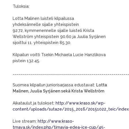
Tuloksia:
Lotta Malinen luisteli kilpailussa
yhdeksännelle sijalle yhteispistein
92.72, kymmenennelle sijalle luisteli Krista
Wellström yhteispistein 90.60 ja Juulia Syrjänen
sijoittui 11. yhteispistein 85.30.
Kilpailun voitti Tsekin Michaela Lucie Hanzlikova
pistein 132.45.
_________________________________________________________
Suomea kilpailun juniorisarjassa edustavat:
Lotta
Malinen, Juulia Syrjänen sekä Krista Wellström
Aikataulut ja tulokset:
http://www.kraso.sk/wp-
content/uploads/sutaze/2015_2016/20151022_teic/index
Live stream:
http://www.kraso-
trnava.sk/index.php/tirnavia-edea-ice-cup/45-