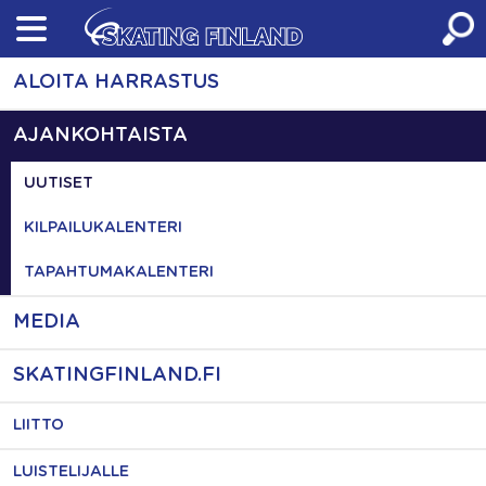
Skip
to
content
ALOITA HARRASTUS
AJANKOHTAISTA
UUTISET
KILPAILUKALENTERI
TAPAHTUMAKALENTERI
MEDIA
SKATINGFINLAND.FI
LIITTO
LUISTELIJALLE