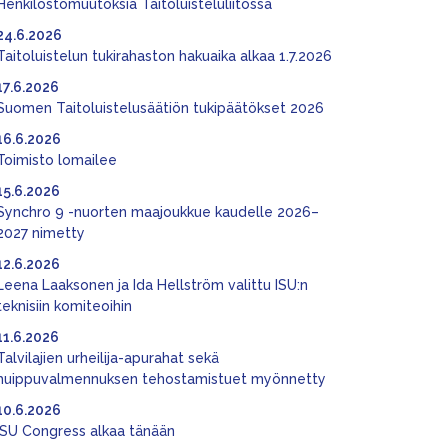
Henkilöstömuutoksia Taitoluisteluliitossa
24.6.2026
Taitoluistelun tukirahaston hakuaika alkaa 1.7.2026
17.6.2026
Suomen Taitoluistelusäätiön tukipäätökset 2026
16.6.2026
Toimisto lomailee
15.6.2026
Synchro 9 -nuorten maajoukkue kaudelle 2026–
2027 nimetty
12.6.2026
Leena Laaksonen ja Ida Hellström valittu ISU:n
teknisiin komiteoihin
11.6.2026
Talvilajien urheilija-apurahat sekä
huippuvalmennuksen tehostamistuet myönnetty
10.6.2026
ISU Congress alkaa tänään