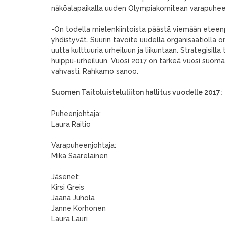
näköalapaikalla uuden Olympiakomitean varapuhee
-On todella mielenkiintoista päästä viemään eteen
yhdistyvät. Suurin tavoite uudella organisaatiolla 
uutta kulttuuria urheiluun ja liikuntaan. Strategisil
huippu-urheiluun. Vuosi 2017 on tärkeä vuosi suomal
vahvasti, Rahkamo sanoo.
Suomen Taitoluisteluliiton hallitus vuodelle 2017:
Puheenjohtaja:
Laura Raitio
Varapuheenjohtaja:
Mika Saarelainen
Jäsenet:
Kirsi Greis
Jaana Juhola
Janne Korhonen
Laura Lauri