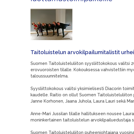
Taitoluistelun arvokilpailumitalistit urh
Suomen Taitoluisteluliiton syysliittokokous valitsi 2
erovuoroisten tilalle. Kokouksessa vahvistettiin m
taloussuunnitelma.
Syysliittokokous valitsi yksimielisesti Diacorin toi
kaudelle. Raitio on ollut Suomen Taitoluisteluliito
Janne Korhonen, Jaana Juhola, Laura Lauri sekä Mar
Anne-Mari Jussilan tilalle hallitukseen nousee Laur
moninkertainen taitoluistelun arvokilpailuedustaj
Suomen Taitoluisteluliiton puheenjohtajana vuosin