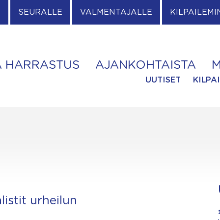
E
SEURALLE
VALMENTAJALLE
KILPAILEMI
A HARRASTUS
AJANKOHTAISTA
M
UUTISET
KILPA
listit urheilun