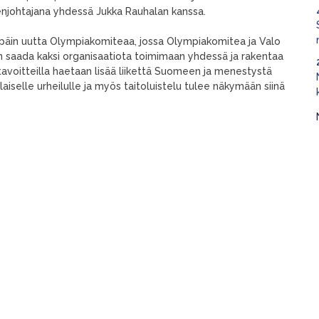
njohtajana yhdessä Jukka Rauhalan kanssa.
päin uutta Olympiakomiteaa, jossa Olympiakomitea ja Valo
on saada kaksi organisaatiota toimimaan yhdessä ja rakentaa
la tavoitteilla haetaan lisää liikettä Suomeen ja menestystä
aiselle urheilulle ja myös taitoluistelu tulee näkymään siinä