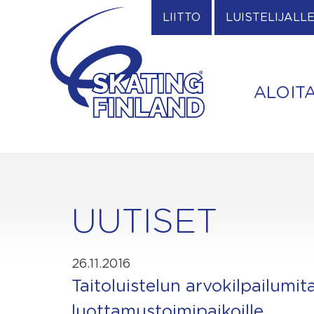
Skip
LIITTO
LUISTELIJALL
to
content
ALOIT
UUTISET
26.11.2016
Taitoluistelun arvokilpailumita
luottamustoimipaikoille