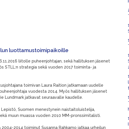
eilun luottamustoimipaikoille
6.11.2016 liitolle puheenjohtajan, sekä hallituksen jäsenet
yös STLL:n strategia sekä vuoden 2017 toiminta- ja
mitusjohtajana toimivan Laura Raition jatkamaan uudelle
n puheenjohtaja vuodesta 2014. Myös hallituksen jäsenet
ie Lundmark jatkavat seuraavalle kaudelle.
a Lepistö, Suomen menestynein naistaitoluistelija,
a sekä muun muassa vuoden 2010 MM-pronssimitalisti.
a 2004-2014 toiminut Susanna Rahkamo jatkaa urheilun