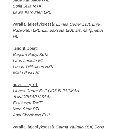
Jade Rautiainen HL
Sofia Sula MTK
Laura Karhunen LRL
varalla järjestyksessä:
Linnea Ceder EsJt, Enja
Ruokonen LRL, Lilli Saksela EsJt, Emma Ignatius
HL
juniorit pojat:
Benjam Papp KuTa
Lauri Lankila ML
Lucas Tiilikainen HSK
Mikla Rasia HL
noviisit tytöt:
Linnea Ceder EsJt (JOS EI PAIKKAA
JUNIORISARJASSA)
Essi Korpi TapTL
Vera Stolt PTL
Anni Skogberg EsJt
varalla järjestyksessä:
Selma Välitalo OLK, Doris