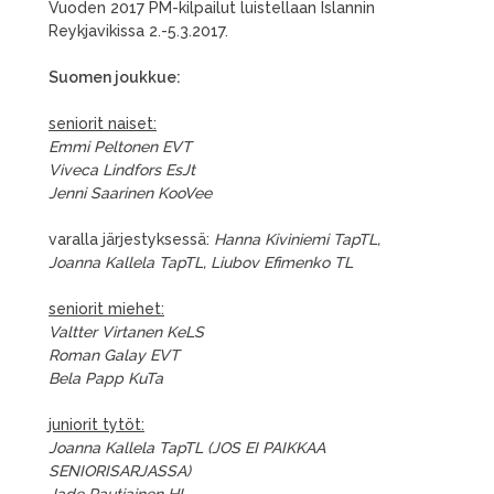
Vuoden 2017 PM-kilpailut luistellaan Islannin
Reykjavikissa 2.-5.3.2017.
Suomen joukkue:
seniorit naiset:
Emmi Peltonen EVT
Viveca Lindfors EsJt
Jenni Saarinen KooVee
varalla järjestyksessä:
Hanna Kiviniemi TapTL,
Joanna Kallela TapTL, Liubov Efimenko TL
seniorit miehet:
Valtter Virtanen KeLS
Roman Galay EVT
Bela Papp KuTa
juniorit tytöt:
Joanna Kallela TapTL (JOS EI PAIKKAA
SENIORISARJASSA)