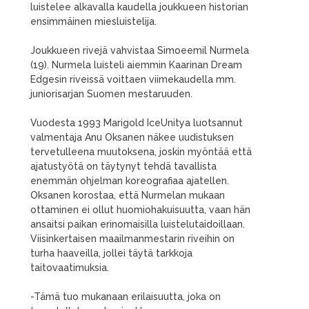
luistelee alkavalla kaudella joukkueen historian
ensimmäinen miesluistelija.
Joukkueen rivejä vahvistaa Simoeemil Nurmela
(19). Nurmela luisteli aiemmin Kaarinan Dream
Edgesin riveissä voittaen viimekaudella mm.
juniorisarjan Suomen mestaruuden.
Vuodesta 1993 Marigold IceUnitya luotsannut
valmentaja Anu Oksanen näkee uudistuksen
tervetulleena muutoksena, joskin myöntää että
ajatustyötä on täytynyt tehdä tavallista
enemmän ohjelman koreografiaa ajatellen.
Oksanen korostaa, että Nurmelan mukaan
ottaminen ei ollut huomiohakuisuutta, vaan hän
ansaitsi paikan erinomaisilla luistelutaidoillaan.
Viisinkertaisen maailmanmestarin riveihin on
turha haaveilla, jollei täytä tarkkoja
taitovaatimuksia.
-Tämä tuo mukanaan erilaisuutta, joka on