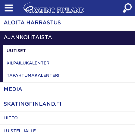
Skip
to
content
ALOITA HARRASTUS
AJANKOHTAISTA
UUTISET
KILPAILUKALENTERI
TAPAHTUMAKALENTERI
MEDIA
SKATINGFINLAND.FI
LIITTO
LUISTELIJALLE