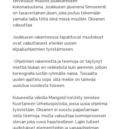
tervetullut muutos joukkueeseen
kokonaisuutena. Joukkueen jäsenenä Simoeemil
on tasavertainen jäsen, joka joutuu tekemään
samalla lailla töitä siinä missä muutkin, Oksanen
vakuuttaa.
Joukkueen rakenteessa tapahtuvat muutokset
ovat vaikuttaneet etenkin uusien
kilpailuohjelmien työstämiseen.
-Ohjelmien rakennetta ja teemoja on täytynyt
miettiä hiukan eri vinkkelistä kuin aiemmin, jolloin
koreografia luotiin ryhmälle naisia. Toisaalta
uuden ajattelu sopii, sillä meille on tärkeää
uusiutua vuodesta toiseen.
Kuluneella viikolla Marigold IceUnity leireilee
Kuortaneen Urheiluopistolla, jossa uusia ohjelmia
työstetään. Oksanen ei suostu paljastamaan
vielä teemoja, mutta vakuuttaa luomisprosessin
olevan joka vuosi haasteellinen. Lajiin tulleet
uudistukset elementteihin ja vapaaohjelman