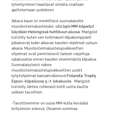
lyhentyminen haastavat omalta osaltaan
ajattelemaan uudelleen.
Alkava kausi on merkittävä suomalaiselle
muodostelmaluistelulle, sillä
lajin MM-kilpailut
käydään Helsingissä huhtikuun alussa.
Marigold
IceUnity kuten sen kotimaiset kilpakumppanit
julkaisevat kukin alkavan kauden ohjelmat syksyn
aikana. Muodostelmaluistelujoukkueitten
ohjelmat ovat perinteisesti tarkoin varjeltuja
salaisuuksia ennen kauden ensimmäistä kilpailua.
Suomalaisyleisö näkee
muodostelmaluistelujoukkueitten uudet
lyhytohjelmat kansainvälisessä
Finlandia Trophy
Espoo -kilpailussa 5.-7. lokakuuta
. Marigold
IceUnity lähtee rohkeasti kohti uutta kautta
selkein tavoittein.
-Tavoitteemme on uusia MM-kulta keväällä
kotiyleisön edessä, Oksanen summaa.