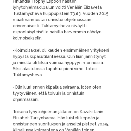
Finlandia Trophy Espoon naisten
lyhytohjelmakilpailun voitti Venäjän Elizaveta
Tuktamysheva huippupistein 73,83. Vuoden 2015
maailmanmestari onnistui ohjelmassaan
erinomaisesti. Tuktamysheva räväytti
espoolaisyleisölle naisilla harvemmin nähdyn
kolmoisakselin.
-Kolmoisaksel oli kauden ensimmäinen yritykseni
hypystä kilpailutilanteessa. Olin liian jännittynyt
ja minulla oli liikaa voimaa hyppyyn mennessä.
Siksi alastulossa tapahtui pieni virhe, totesi
Tuktamysheva.
-Olin juuri ennen kilpailua sairaana, joten olen
tyytyväinen, että toivuin ja onnistuin
ohjelmassani.
Toisena lyhytohjelman jälkeen on Kazakstanin
Elizabet Tursynbaeva. Hän luisteli kepeän ja
onnistuneen suorituksen ja ansaitsi pisteet 70,95.
Kilpailussa kolmantena on Venäjän toinen