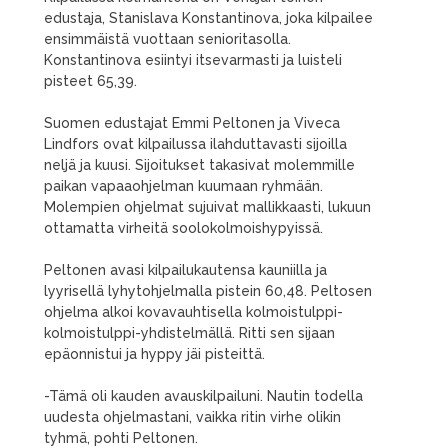
edustaja, Stanislava Konstantinova, joka kilpailee
ensimmäistä vuottaan senioritasolla.
Konstantinova esiintyi itsevarmasti ja luisteli
pisteet 65,39.
Suomen edustajat Emmi Peltonen ja Viveca
Lindfors ovat kilpailussa ilahduttavasti sijoilla
neljä ja kuusi. Sijoitukset takasivat molemmille
paikan vapaaohjelman kuumaan ryhmään.
Molempien ohjelmat sujuivat mallikkaasti, lukuun
ottamatta virheitä soolokolmoishypyissä.
Peltonen avasi kilpailukautensa kauniilla ja
lyyrisellä lyhytohjelmalla pistein 60,48. Peltosen
ohjelma alkoi kovavauhtisella kolmoistulppi-
kolmoistulppi-yhdistelmällä. Ritti sen sijaan
epäonnistui ja hyppy jäi pisteittä.
-Tämä oli kauden avauskilpailuni. Nautin todella
uudesta ohjelmastani, vaikka ritin virhe olikin
tyhmä, pohti Peltonen.