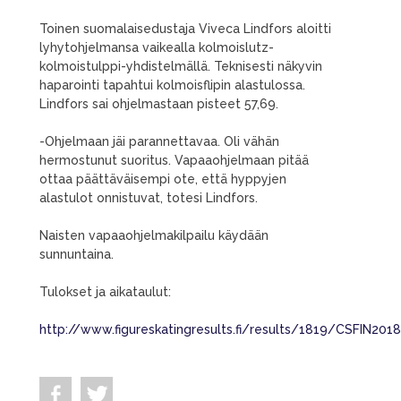
Toinen suomalaisedustaja Viveca Lindfors aloitti
lyhytohjelmansa vaikealla kolmoislutz-
kolmoistulppi-yhdistelmällä. Teknisesti näkyvin
haparointi tapahtui kolmoisflipin alastulossa.
Lindfors sai ohjelmastaan pisteet 57,69.
-Ohjelmaan jäi parannettavaa. Oli vähän
hermostunut suoritus. Vapaaohjelmaan pitää
ottaa päättäväisempi ote, että hyppyjen
alastulot onnistuvat, totesi Lindfors.
Naisten vapaaohjelmakilpailu käydään
sunnuntaina.
Tulokset ja aikataulut:
http://www.figureskatingresults.fi/results/1819/CSFIN201