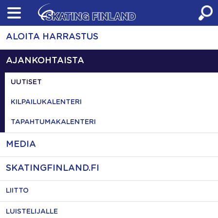
Skip
to
content
ALOITA HARRASTUS
AJANKOHTAISTA
UUTISET
KILPAILUKALENTERI
TAPAHTUMAKALENTERI
MEDIA
SKATINGFINLAND.FI
LIITTO
LUISTELIJALLE