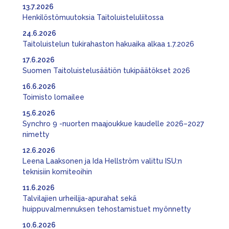
13.7.2026
Henkilöstömuutoksia Taitoluisteluliitossa
24.6.2026
Taitoluistelun tukirahaston hakuaika alkaa 1.7.2026
17.6.2026
Suomen Taitoluistelusäätiön tukipäätökset 2026
16.6.2026
Toimisto lomailee
15.6.2026
Synchro 9 -nuorten maajoukkue kaudelle 2026–2027
nimetty
12.6.2026
Leena Laaksonen ja Ida Hellström valittu ISU:n
teknisiin komiteoihin
11.6.2026
Talvilajien urheilija-apurahat sekä
huippuvalmennuksen tehostamistuet myönnetty
10.6.2026