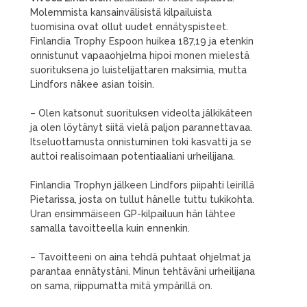
Molemmista kansainvälisistä kilpailuista
tuomisina ovat ollut uudet ennätyspisteet.
Finlandia Trophy Espoon huikea 187,19 ja etenkin
onnistunut vapaaohjelma hipoi monen mielestä
suorituksena jo luistelijattaren maksimia, mutta
Lindfors näkee asian toisin.
– Olen katsonut suorituksen videolta jälkikäteen
ja olen löytänyt siitä vielä paljon parannettavaa.
Itseluottamusta onnistuminen toki kasvatti ja se
auttoi realisoimaan potentiaaliani urheilijana.
Finlandia Trophyn jälkeen Lindfors piipahti leirillä
Pietarissa, josta on tullut hänelle tuttu tukikohta.
Uran ensimmäiseen GP-kilpailuun hän lähtee
samalla tavoitteella kuin ennenkin.
– Tavoitteeni on aina tehdä puhtaat ohjelmat ja
parantaa ennätystäni. Minun tehtäväni urheilijana
on sama, riippumatta mitä ympärillä on.