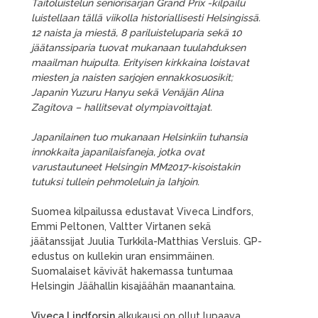
Taitoluistelun seniorisarjan Grand Prix -kilpailu
luistellaan tällä viikolla historiallisesti Helsingissä.
12 naista ja miestä, 8 pariluisteluparia sekä 10
jäätanssiparia tuovat mukanaan tuulahduksen
maailman huipulta. Erityisen kirkkaina loistavat
miesten ja naisten sarjojen ennakkosuosikit;
Japanin Yuzuru Hanyu sekä Venäjän Alina
Zagitova – hallitsevat olympiavoittajat.
Japanilainen tuo mukanaan Helsinkiin tuhansia
innokkaita japanilaisfaneja, jotka ovat
varustautuneet Helsingin MM2017-kisoistakin
tutuksi tullein pehmoleluin ja lahjoin.
Suomea kilpailussa edustavat Viveca Lindfors,
Emmi Peltonen, Valtter Virtanen sekä
jäätanssijat Juulia Turkkila-Matthias Versluis. GP-
edustus on kullekin uran ensimmäinen.
Suomalaiset kävivät hakemassa tuntumaa
Helsingin Jäähallin kisajäähän maanantaina.
Viveca Lindforsin
alkukausi on ollut lupaava.