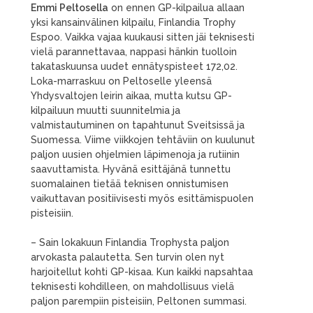
Emmi Peltosella
on ennen GP-kilpailua allaan
yksi kansainvälinen kilpailu, Finlandia Trophy
Espoo. Vaikka vajaa kuukausi sitten jäi teknisesti
vielä parannettavaa, nappasi hänkin tuolloin
takataskuunsa uudet ennätyspisteet 172,02.
Loka-marraskuu on Peltoselle yleensä
Yhdysvaltojen leirin aikaa, mutta kutsu GP-
kilpailuun muutti suunnitelmia ja
valmistautuminen on tapahtunut Sveitsissä ja
Suomessa. Viime viikkojen tehtäviin on kuulunut
paljon uusien ohjelmien läpimenoja ja rutiinin
saavuttamista. Hyvänä esittäjänä tunnettu
suomalainen tietää teknisen onnistumisen
vaikuttavan positiivisesti myös esittämispuolen
pisteisiin.
– Sain lokakuun Finlandia Trophysta paljon
arvokasta palautetta. Sen turvin olen nyt
harjoitellut kohti GP-kisaa. Kun kaikki napsahtaa
teknisesti kohdilleen, on mahdollisuus vielä
paljon parempiin pisteisiin, Peltonen summasi.