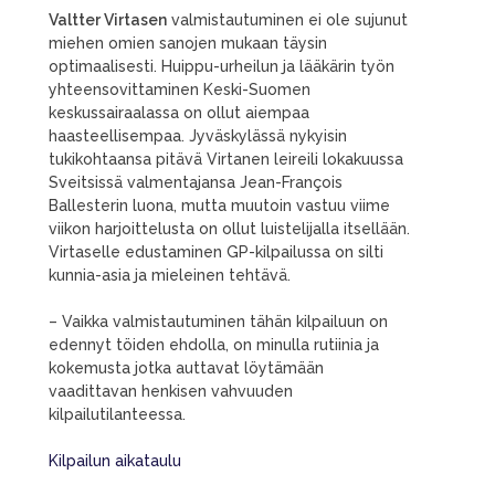
Valtter Virtasen
valmistautuminen ei ole sujunut
miehen omien sanojen mukaan täysin
optimaalisesti. Huippu-urheilun ja lääkärin työn
yhteensovittaminen Keski-Suomen
keskussairaalassa on ollut aiempaa
haasteellisempaa. Jyväskylässä nykyisin
tukikohtaansa pitävä Virtanen leireili lokakuussa
Sveitsissä valmentajansa Jean-François
Ballesterin luona, mutta muutoin vastuu viime
viikon harjoittelusta on ollut luistelijalla itsellään.
Virtaselle edustaminen GP-kilpailussa on silti
kunnia-asia ja mieleinen tehtävä.
– Vaikka valmistautuminen tähän kilpailuun on
edennyt töiden ehdolla, on minulla rutiinia ja
kokemusta jotka auttavat löytämään
vaadittavan henkisen vahvuuden
kilpailutilanteessa.
Kilpailun aikataulu