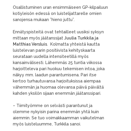
Osallistuminen uran ensimmäiseen GP-kilpailuun
kotiyleisön edessä on luistelijattarelle omien
sanojensa mukaan ”hieno juttu”.
Ennätyspisteitä ovat tehtailleet uusiksi syksyn
mittaan myös jäätanssijat
Juulia Turkkila ja
Matthias Versluis
. Kolmatta yhteistä kautta
luistelevan parin positiivista kehityskaarta
seurataan uudella intensiteetillä myös
kansainvälisesti. Lähemmäs 25 tuntia viikossa
harjoitteleva pari huokuu tekemisen intoa, joka
näkyy mm. laadun parantumisena. Pari itse
kertoo turhautuvansa harjoituksissa aiempaa
vähemmän ja huomaa olevansa päivä päivältä
kahden yksilön sijaan enemmän jäätanssipari.
– Tiimityömme on selvästi parantunut ja
olemme nykyisin parina enemmän yhtä kuin
aiemmin. Se tuo voimakkaamman vaikutelman
myös luisteluumme, Turkkila sanoi.