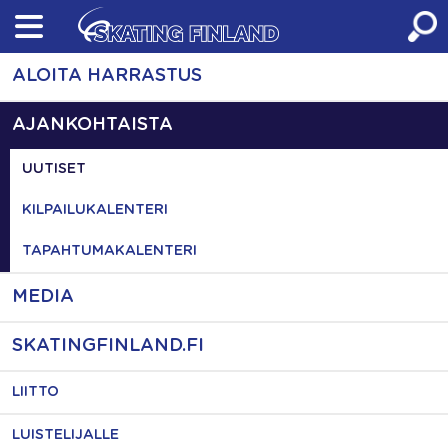
Skip
to
content
ALOITA HARRASTUS
AJANKOHTAISTA
UUTISET
KILPAILUKALENTERI
TAPAHTUMAKALENTERI
MEDIA
SKATINGFINLAND.FI
LIITTO
LUISTELIJALLE