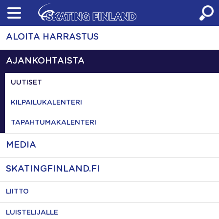
Skip
to
content
ALOITA HARRASTUS
AJANKOHTAISTA
UUTISET
KILPAILUKALENTERI
TAPAHTUMAKALENTERI
MEDIA
SKATINGFINLAND.FI
LIITTO
LUISTELIJALLE