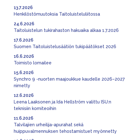
13.7.2026
Henkilöstömuutoksia Taitoluisteluliitossa
24.6.2026
Taitoluistelun tukirahaston hakuaika alkaa 1.7.2026
17.6.2026
Suomen Taitoluistelusäätiön tukipäätökset 2026
16.6.2026
Toimisto lomailee
15.6.2026
Synchro 9 -nuorten maajoukkue kaudelle 2026–2027
nimetty
12.6.2026
Leena Laaksonen ja Ida Hellström valittu ISU:n
teknisiin komiteoihin
11.6.2026
Talvilajien urheilija-apurahat sekä
huippuvalmennuksen tehostamistuet myönnetty