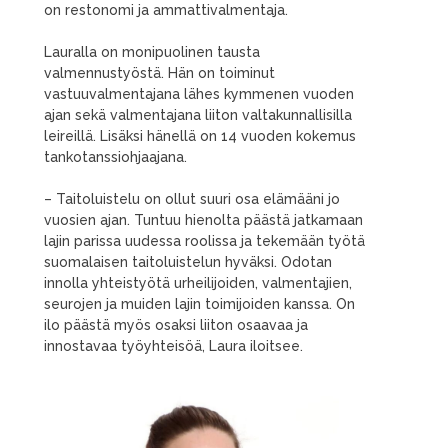
on restonomi ja ammattivalmentaja.
Lauralla on monipuolinen tausta
valmennustyöstä. Hän on toiminut
vastuuvalmentajana lähes kymmenen vuoden
ajan sekä valmentajana liiton valtakunnallisilla
leireillä. Lisäksi hänellä on 14 vuoden kokemus
tankotanssiohjaajana.
– Taitoluistelu on ollut suuri osa elämääni jo
vuosien ajan. Tuntuu hienolta päästä jatkamaan
lajin parissa uudessa roolissa ja tekemään työtä
suomalaisen taitoluistelun hyväksi. Odotan
innolla yhteistyötä urheilijoiden, valmentajien,
seurojen ja muiden lajin toimijoiden kanssa. On
ilo päästä myös osaksi liiton osaavaa ja
innostavaa työyhteisöä, Laura iloitsee.